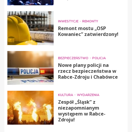
INWESTYCJE
REMONTY
Remont mostu „OSP
Kowaniec” zatwierdzony!
BEZPIECZEŃSTWO
POLICJA
Nowe plany policji na
rzecz bezpieczeństwa w
Rabce-Zdroju i Chabówce
KULTURA
WYDARZENIA
Zespół „Śląsk” z
niezapomnianym
występem w Rabce-
Zdroju!