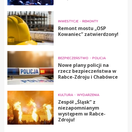
INWESTYCJE
REMONTY
Remont mostu „OSP
Kowaniec” zatwierdzony!
BEZPIECZEŃSTWO
POLICJA
Nowe plany policji na
rzecz bezpieczeństwa w
Rabce-Zdroju i Chabówce
KULTURA
WYDARZENIA
Zespół „Śląsk” z
niezapomnianym
występem w Rabce-
Zdroju!