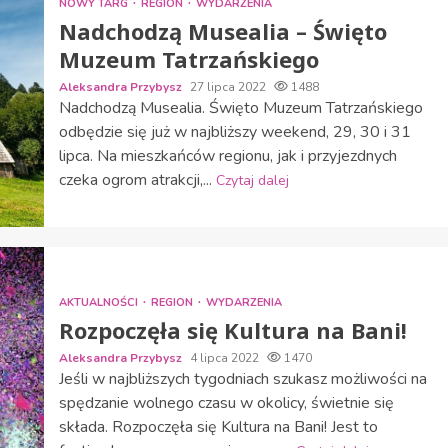
NOWY TARG
REGION
WYDARZENIA
Nadchodzą Musealia – Święto
Muzeum Tatrzańskiego
Aleksandra Przybysz
27 lipca 2022
1488
Nadchodzą Musealia. Święto Muzeum Tatrzańskiego
odbędzie się już w najbliższy weekend, 29, 30 i 31
lipca. Na mieszkańców regionu, jak i przyjezdnych
czeka ogrom atrakcji,...
Czytaj dalej
AKTUALNOŚCI
REGION
WYDARZENIA
Rozpoczęła się Kultura na Bani!
Aleksandra Przybysz
4 lipca 2022
1470
Jeśli w najbliższych tygodniach szukasz możliwości na
spędzanie wolnego czasu w okolicy, świetnie się
składa. Rozpoczęła się Kultura na Bani! Jest to