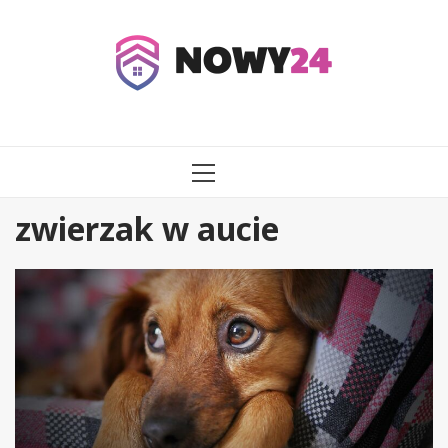
Przejdź
do
treści
MENU
GŁÓWNE
zwierzak w aucie