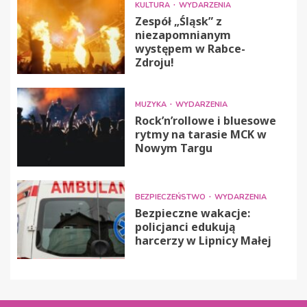
KULTURA
WYDARZENIA
Zespół „Śląsk” z
niezapomnianym
występem w Rabce-
Zdroju!
MUZYKA
WYDARZENIA
Rock’n’rollowe i bluesowe
rytmy na tarasie MCK w
Nowym Targu
BEZPIECZEŃSTWO
WYDARZENIA
Bezpieczne wakacje:
policjanci edukują
harcerzy w Lipnicy Małej