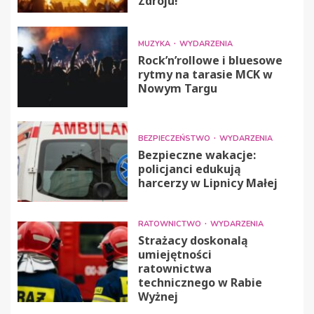
Zdroju!
MUZYKA
WYDARZENIA
Rock’n’rollowe i bluesowe
rytmy na tarasie MCK w
Nowym Targu
BEZPIECZEŃSTWO
WYDARZENIA
Bezpieczne wakacje:
policjanci edukują
harcerzy w Lipnicy Małej
RATOWNICTWO
WYDARZENIA
Strażacy doskonalą
umiejętności
ratownictwa
technicznego w Rabie
Wyżnej