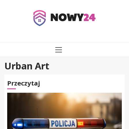
Przejdź
do
treści
MENU
GŁÓWNE
Urban Art
Przeczytaj