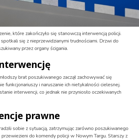
nie, które zakończyło się stanowczą interwencją policji.
 spotkali się z nieprzewidzianymi trudnościami. Drzwi do
szukiwany przez organy ścigania.
interwencję
młodszy brat poszukiwanego zaczął zachowywać się
funkcjonariuszy i naruszanie ich nietykalności cielesnej.
anie interwencji, co jednak nie przyniosło oczekiwanych
encje prawne
radzili sobie z sytuacją, zatrzymując zarówno poszukiwanego
ali przewiezieni do komendy policji w Nowym Targu. Starszy z