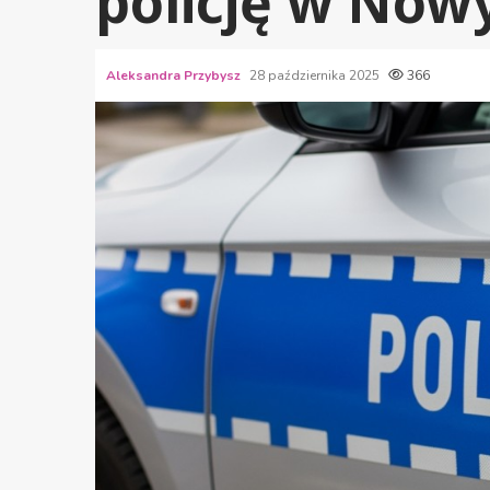
policję w Now
Aleksandra Przybysz
28 października 2025
366