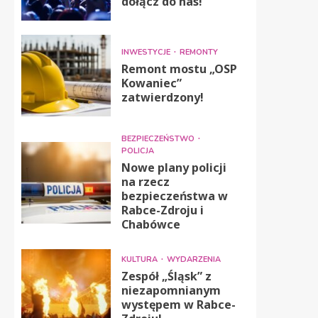
dołącz do nas!
INWESTYCJE
REMONTY
Remont mostu „OSP
Kowaniec”
zatwierdzony!
BEZPIECZEŃSTWO
POLICJA
Nowe plany policji
na rzecz
bezpieczeństwa w
Rabce-Zdroju i
Chabówce
KULTURA
WYDARZENIA
Zespół „Śląsk” z
niezapomnianym
występem w Rabce-