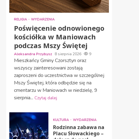
RELIGIA
WYDARZENIA
Poświęcenie odnowionego
kościółka w Maniowach
podczas Mszy Świętej
Aleksandra Przybysz
8 sierpnia 2026
9
Mieszkańcy Gminy Czorsztyn oraz
wszyscy zainteresowani zostają
zaproszeni do uczestnictwa w szczególnej
Mszy Świętej, która odbędzie się na
cmentarzu w Maniowach w niedzielę, 9
sierpnia...
Czytaj dalej
KULTURA
WYDARZENIA
Rodzinna zabawa na
Placu Słowackiego –