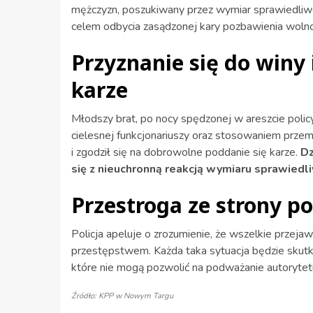
mężczyzn, poszukiwany przez wymiar sprawiedliwo
celem odbycia zasądzonej kary pozbawienia wolno
Przyznanie się do winy
karze
Młodszy brat, po nocy spędzonej w areszcie policy
cielesnej funkcjonariuszy oraz stosowaniem prz
i zgodził się na dobrowolne poddanie się karze.
Dz
się z nieuchronną reakcją wymiaru sprawiedli
Przestroga ze strony pol
Policja apeluje o zrozumienie, że wszelkie przej
przestępstwem. Każda taka sytuacja będzie skut
które nie mogą pozwolić na podważanie autorytetu
Źródło: KPP w Nowym Targu