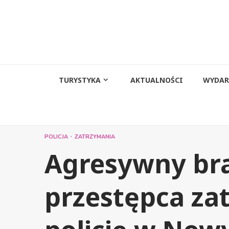
Przejdź
do
treści
TURYSTYKA
AKTUALNOŚCI
WYDAR
POLICJA
ZATRZYMANIA
Agresywny bra
przestępca za