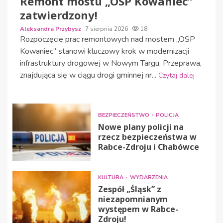
Remont mostu „OSP Kowaniec”
zatwierdzony!
Aleksandra Przybysz
7 sierpnia 2026
18
Rozpoczęcie prac remontowych nad mostem „OSP
Kowaniec” stanowi kluczowy krok w modernizacji
infrastruktury drogowej w Nowym Targu. Przeprawa,
znajdująca się w ciągu drogi gminnej nr...
Czytaj dalej
BEZPIECZEŃSTWO
POLICJA
Nowe plany policji na
rzecz bezpieczeństwa w
Rabce-Zdroju i Chabówce
KULTURA
WYDARZENIA
Zespół „Śląsk” z
niezapomnianym
występem w Rabce-
Zdroju!