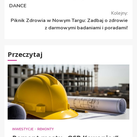
czytanie
DANCE
Kolejny:
Piknik Zdrowia w Nowym Targu: Zadbaj o zdrowie
z darmowymi badaniami i poradami!
Przeczytaj
INWESTYCJE
REMONTY