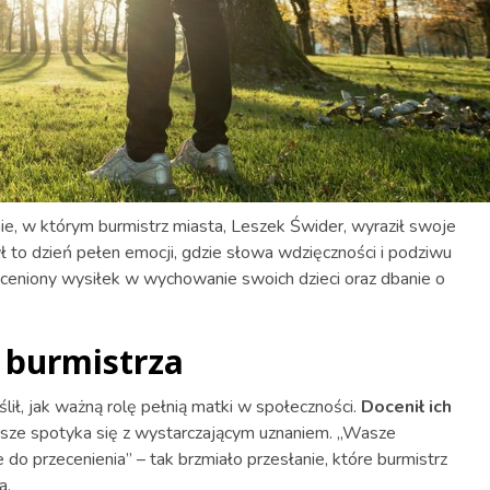
, w którym burmistrz miasta, Leszek Świder, wyraził swoje
ył to dzień pełen emocji, gdzie słowa wdzięczności i podziwu
oceniony wysiłek w wychowanie swoich dzieci oraz dbanie o
 burmistrza
ł, jak ważną rolę pełnią matki w społeczności.
Docenił ich
wsze spotyka się z wystarczającym uznaniem. „Wasze
 do przecenienia” – tak brzmiało przesłanie, które burmistrz
a.