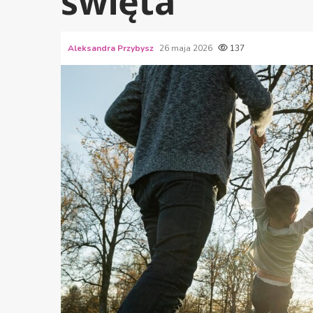
święta
Aleksandra Przybysz
26 maja 2026
137