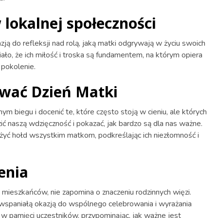
 lokalnej społeczności
ą do refleksji nad rolą, jaką matki odgrywają w życiu swoich
iało, że ich miłość i troska są fundamentem, na którym opiera
 pokolenie.
ować Dzień Matki
ym biegu i docenić te, które często stoją w cieniu, ale których
zić naszą wdzięczność i pokazać, jak bardzo są dla nas ważne.
żyć hołd wszystkim matkom, podkreślając ich niezłomność i
enia
 mieszkańców, nie zapomina o znaczeniu rodzinnych więzi.
ię wspaniałą okazją do wspólnego celebrowania i wyrażania
w pamięci uczestników, przypominając, jak ważne jest