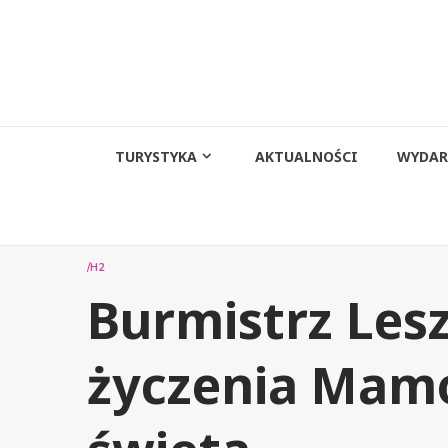
Przejdź
do
treści
TURYSTYKA
AKTUALNOŚCI
WYDAR
/H2
Burmistrz Les
życzenia Mamo