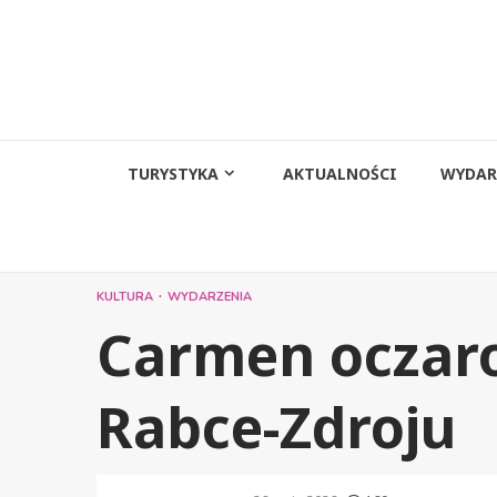
Przejdź
do
treści
TURYSTYKA
AKTUALNOŚCI
WYDAR
KULTURA
WYDARZENIA
Carmen oczar
Rabce-Zdroju