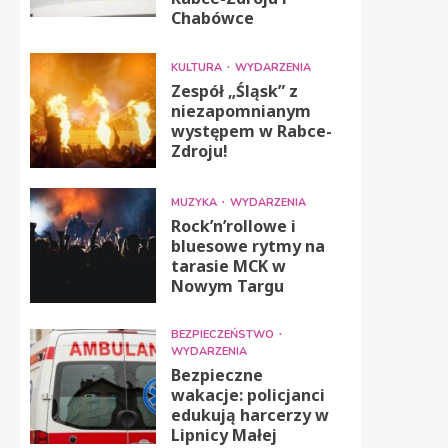
Chabówce
KULTURA
WYDARZENIA
Zespół „Śląsk” z
niezapomnianym
występem w Rabce-
Zdroju!
MUZYKA
WYDARZENIA
Rock’n’rollowe i
bluesowe rytmy na
tarasie MCK w
Nowym Targu
BEZPIECZEŃSTWO
WYDARZENIA
Bezpieczne
wakacje: policjanci
edukują harcerzy w
Lipnicy Małej