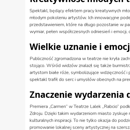
Spektakl, będący efektem pracy kreatywnych młod
młodym pokoleniu artystów. Ich innowacyjne pod
przedstawieniem, które na długo pozostanie w pa
wymiar, pełen współczesnych odniesień i emocji
Wielkie uznanie i emoc
Publiczność zgromadzona w teatrze nie kryła zac
stojąco. Wśród widzów znalazł się także burmistrz
artystom białe róże, symbolizujące wdzięczność 
spektakl trafił do serc i umysłów obecnych na pre
Znaczenie wydarzenia d
Premiera „Carmen” w Teatrze Lalek „Rabcio” podkr
Zdroju. Dzięki takim wydarzeniom miasto zyskuje n
kulturalnych inspiracji. To nie tylko okazja do pod
promowanie lokalnej sceny artystycznej na szersz