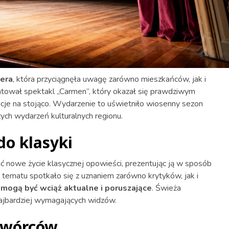
era
, która przyciągnęła uwagę zarówno mieszkańców, jak i
zentował spektakl „Carmen”, który okazał się prawdziwym
acje na stojąco. Wydarzenie to uświetniło wiosenny sezon
zych wydarzeń kulturalnych regionu.
do klasyki
ć nowe życie klasycznej opowieści, prezentując ją w sposób
o tematu spotkało się z uznaniem zarówno krytyków, jak i
 mogą być wciąż aktualne i poruszające
. Świeża
najbardziej wymagających widzów.
twórców