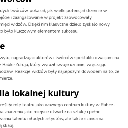
ych twórców, pokazał, jak wielki potencjał drzemie w
ejście i zaangażowanie w projekt zaowocowały
mięci widzów. Dzięki nim klasyczne dzieło zyskało nowy
, co było kluczowym elementem sukcesu.
je
hwytu, nagradzając aktorów i twórców spektaklu owacjami na
 Rabki-Zdroju, który wyraził swoje uznanie, wręczając
i podziw. Reakcje widzów były najlepszym dowodem na to, że
mierze.
la lokalnej kultury
eśliła rolę teatru jako ważnego centrum kultury w Rabce-
a znaczeniu jako miejsce otwarte na sztukę i pełne
ziwiania talentu młodych artystów, ale także szansa na
ą skalę.