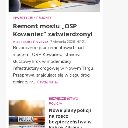
INWESTYCJE
REMONTY
Remont mostu „OSP
Kowaniec” zatwierdzony!
Aleksandra Przybysz
7 sierpnia 2026
21
Rozpoczęcie prac remontowych nad
mostem „OSP Kowaniec” stanowi
kluczowy krok w modernizacji
infrastruktury drogowej w Nowym Targu.
Przeprawa, znajdująca się w ciągu drogi
gminnej nr...
Czytaj dalej
BEZPIECZEŃSTWO
POLICJA
Nowe plany policji
na rzecz
bezpieczeństwa w
Rabce-Zdroju i