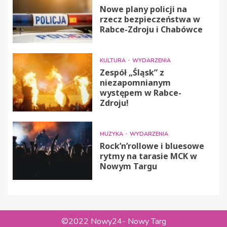
Nowe plany policji na
rzecz bezpieczeństwa w
Rabce-Zdroju i Chabówce
KULTURA
WYDARZENIA
Zespół „Śląsk” z
niezapomnianym
występem w Rabce-
Zdroju!
MUZYKA
WYDARZENIA
Rock’n’rollowe i bluesowe
rytmy na tarasie MCK w
Nowym Targu
©2022 Nowy24- Nowy Targ