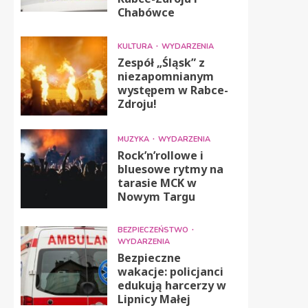
Chabówce
KULTURA
WYDARZENIA
Zespół „Śląsk” z
niezapomnianym
występem w Rabce-
Zdroju!
MUZYKA
WYDARZENIA
Rock’n’rollowe i
bluesowe rytmy na
tarasie MCK w
Nowym Targu
BEZPIECZEŃSTWO
WYDARZENIA
Bezpieczne
wakacje: policjanci
edukują harcerzy w
Lipnicy Małej