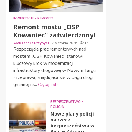
INWESTYCJE
REMONTY
Remont mostu „OSP
Kowaniec” zatwierdzony!
Aleksandra Przybysz
7 sierpnia 2026
15
Rozpoczęcie prac remontowych nad
mostem „OSP Kowaniec” stanowi
kluczowy krok w modernizacji
infrastruktury drogowej w Nowym Targu.
Przeprawa, znajdująca się w ciągu drogi
gminnej nr...
Czytaj dalej
BEZPIECZEŃSTWO
POLICJA
Nowe plany policji
na rzecz
bezpieczeństwa w
Rabce-Zdroju i