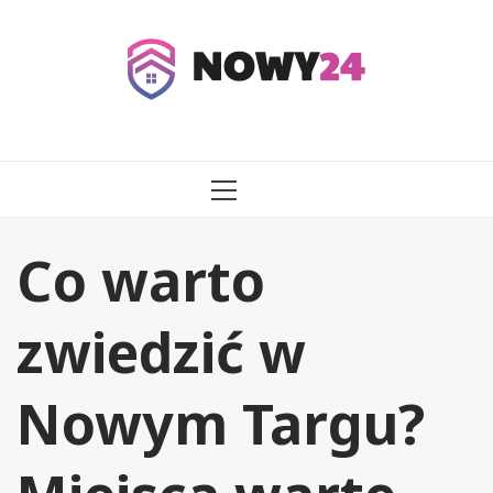
Przejdź
do
treści
MENU
GŁÓWNE
Co warto
zwiedzić w
Nowym Targu?