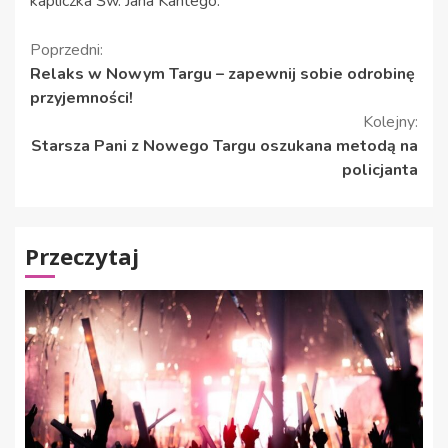
kapliczka Św. Jana Kantego.
Kontynuuj
Poprzedni:
Relaks w Nowym Targu – zapewnij sobie odrobinę
czytanie
przyjemności!
Kolejny:
Starsza Pani z Nowego Targu oszukana metodą na
policjanta
Przeczytaj