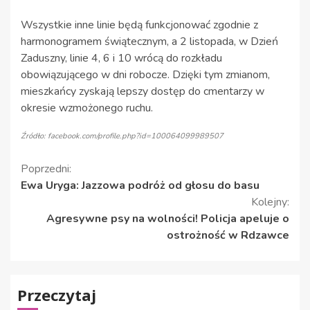
Wszystkie inne linie będą funkcjonować zgodnie z
harmonogramem świątecznym, a 2 listopada, w Dzień
Zaduszny, linie 4, 6 i 10 wrócą do rozkładu
obowiązującego w dni robocze. Dzięki tym zmianom,
mieszkańcy zyskają lepszy dostęp do cmentarzy w
okresie wzmożonego ruchu.
Źródło: facebook.com/profile.php?id=100064099989507
Kontynuuj
Poprzedni:
Ewa Uryga: Jazzowa podróż od głosu do basu
czytanie
Kolejny:
Agresywne psy na wolności! Policja apeluje o
ostrożność w Rdzawce
Przeczytaj