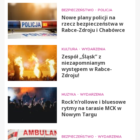
BEZPIECZEŃSTWO
POLICJA
Nowe plany policji na
rzecz bezpieczeństwa w
Rabce-Zdroju i Chabówce
KULTURA
WYDARZENIA
Zespół „Śląsk” z
niezapomnianym
występem w Rabce-
Zdroju!
MUZYKA
WYDARZENIA
Rock’n’rollowe i bluesowe
rytmy na tarasie MCK w
Nowym Targu
BEZPIECZEŃSTWO
WYDARZENIA