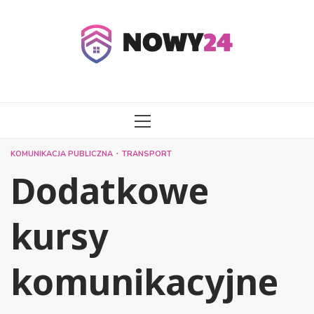
Przejdź
do
treści
MENU
GŁÓWNE
KOMUNIKACJA PUBLICZNA
TRANSPORT
Dodatkowe
kursy
komunikacyjne