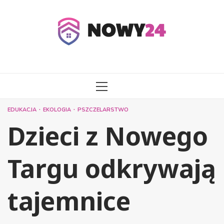
Przejdź
do
treści
MENU
GŁÓWNE
EDUKACJA
EKOLOGIA
PSZCZELARSTWO
Dzieci z Nowego
Targu odkrywają
tajemnice