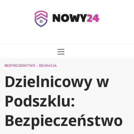
Przejdź
do
treści
MENU
GŁÓWNE
BEZPIECZEŃSTWO
EDUKACJA
Dzielnicowy w
Podszklu:
Bezpieczeństwo