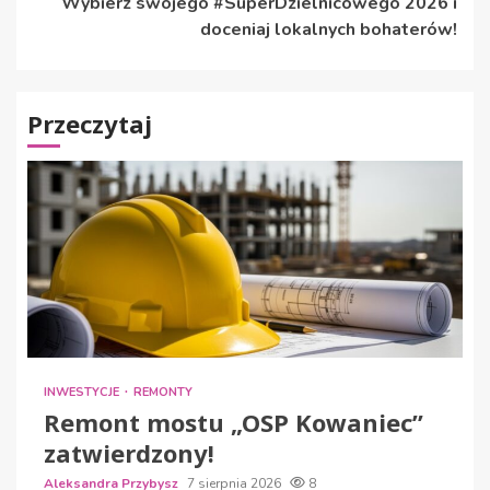
Wybierz swojego #SuperDzielnicowego 2026 i
doceniaj lokalnych bohaterów!
Przeczytaj
INWESTYCJE
REMONTY
Remont mostu „OSP Kowaniec”
zatwierdzony!
Aleksandra Przybysz
7 sierpnia 2026
8