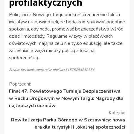
profilaktycznych
Policjanci z Nowego Targu podkreślili znaczenie takich
inicjatyw i zapowiedzieli, że będą kontynuować podobne
spotkania, aby nadal promować bezpieczeństwo wśród
dzieci i młodzieży. Regularne wizyty w placówkach
oświatowych mają na celu nie tylko edukację, ale także
zacieśnianie więzi między policją a lokalną
społecznością.
Źródło: facebook.com/profile.php?id=61575284250354
Kontynuuj
Poprzedni:
Finał 47. Powiatowego Turnieju Bezpieczeństwa
czytanie
w Ruchu Drogowym w Nowym Targu: Nagrody dla
najlepszych uczniów
Kolejny:
Rewitalizacja Parku Górnego w Szczawnicy: nowa
era dla turystyki i lokalnej społeczności