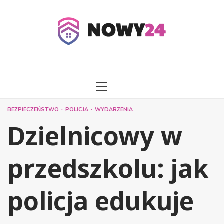
Przejdź
do
treści
MENU
GŁÓWNE
BEZPIECZEŃSTWO
POLICJA
WYDARZENIA
Dzielnicowy w
przedszkolu: jak
policja edukuje