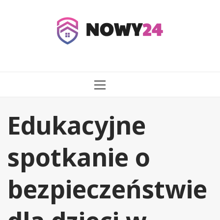
Przejdź
do
treści
MENU
GŁÓWNE
Edukacyjne
spotkanie o
bezpieczeństwie