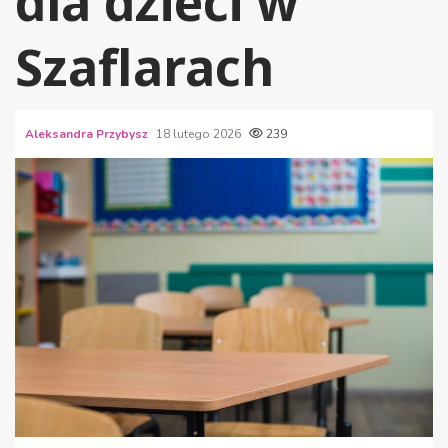
dla dzieci w
Szaflarach
Aleksandra Przybysz
18 lutego 2026
239