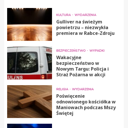
KULTURA
WYDARZENIA
Gulliver na świeżym
powietrzu – niezwykła
premiera w Rabce-Zdroju
BEZPIECZEŃSTWO
WYPADKI
Wakacyjne
bezpieczeństwo w
Nowym Targu: Policja i
Straż Pożarna w akcji
RELIGIA
WYDARZENIA
Poświęcenie
odnowionego kościółka w
Maniowach podczas Mszy
Świętej