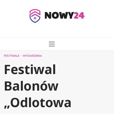
Przejdź
do
treści
MENU
GŁÓWNE
FESTIWALE
WYDARZENIA
Festiwal
Balonów
„Odlotowa