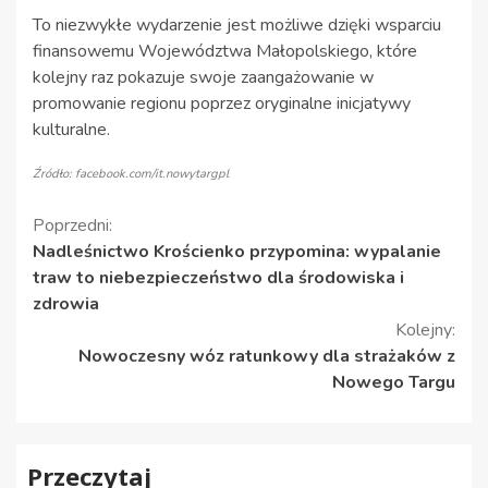
To niezwykłe wydarzenie jest możliwe dzięki wsparciu
finansowemu Województwa Małopolskiego, które
kolejny raz pokazuje swoje zaangażowanie w
promowanie regionu poprzez oryginalne inicjatywy
kulturalne.
Źródło: facebook.com/it.nowytargpl
Kontynuuj
Poprzedni:
Nadleśnictwo Krościenko przypomina: wypalanie
czytanie
traw to niebezpieczeństwo dla środowiska i
zdrowia
Kolejny:
Nowoczesny wóz ratunkowy dla strażaków z
Nowego Targu
Przeczytaj