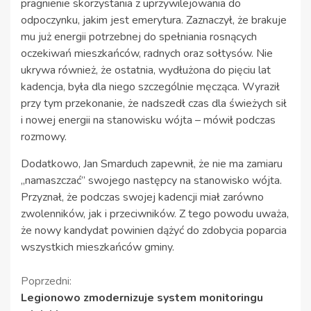
pragnienie skorzystania z uprzywilejowania do
odpoczynku, jakim jest emerytura. Zaznaczył, że brakuje
mu już energii potrzebnej do spełniania rosnących
oczekiwań mieszkańców, radnych oraz sołtysów. Nie
ukrywa również, że ostatnia, wydłużona do pięciu lat
kadencja, była dla niego szczególnie męcząca. Wyraził
przy tym przekonanie, że nadszedł czas dla świeżych sił
i nowej energii na stanowisku wójta – mówił podczas
rozmowy.
Dodatkowo, Jan Smarduch zapewnił, że nie ma zamiaru
„namaszczać” swojego następcy na stanowisko wójta.
Przyznał, że podczas swojej kadencji miał zarówno
zwolenników, jak i przeciwników. Z tego powodu uważa,
że nowy kandydat powinien dążyć do zdobycia poparcia
wszystkich mieszkańców gminy.
Kontynuuj
Poprzedni:
Legionowo zmodernizuje system monitoringu