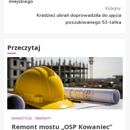
czytanie
miejskiego
Kolejny:
Kradzież ubrań doprowadziła do ujęcia
poszukiwanego 53-latka
Przeczytaj
INWESTYCJE
REMONTY
Remont mostu „OSP Kowaniec”