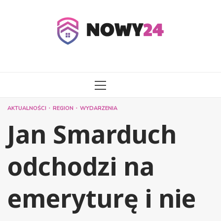
Przejdź
do
treści
MENU
GŁÓWNE
AKTUALNOŚCI
REGION
WYDARZENIA
Jan Smarduch
odchodzi na
emeryturę i nie