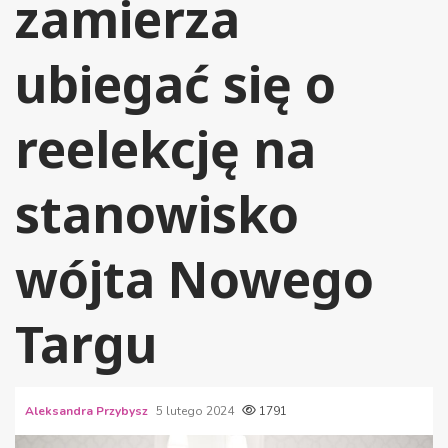
zamierza
ubiegać się o
reelekcję na
stanowisko
wójta Nowego
Targu
Aleksandra Przybysz
5 lutego 2024
1791