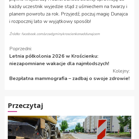
każdy uczestnik wyjedzie stąd z uśmiechem na twarzy i
planem powrotu za rok. Przyjedź, poczuj magię Dunajca
i rozpocznij lato w wyjątkowy sposób!
Źródło: facebook.com/urzadgminykroscienkonaddunajcem
Kontynuuj
Poprzedni:
Letnia półkolonia 2026 w Krościenku:
czytanie
niezapomniane wakacje dla najmłodszych!
Kolejny:
Bezpłatna mammografia – zadbaj o swoje zdrowie!
Przeczytaj