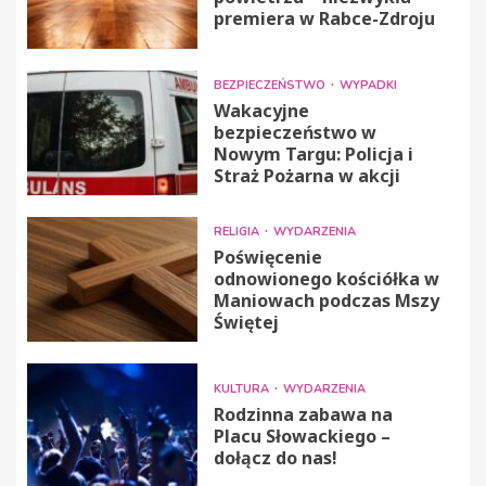
premiera w Rabce-Zdroju
BEZPIECZEŃSTWO
WYPADKI
Wakacyjne
bezpieczeństwo w
Nowym Targu: Policja i
Straż Pożarna w akcji
RELIGIA
WYDARZENIA
Poświęcenie
odnowionego kościółka w
Maniowach podczas Mszy
Świętej
KULTURA
WYDARZENIA
Rodzinna zabawa na
Placu Słowackiego –
dołącz do nas!