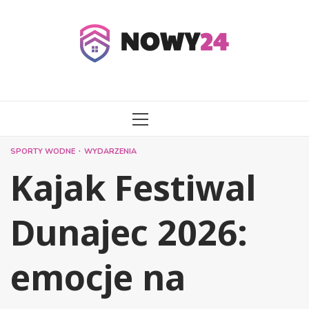
Przejdź
do
treści
MENU
GŁÓWNE
SPORTY WODNE
WYDARZENIA
Kajak Festiwal
Dunajec 2026:
emocje na