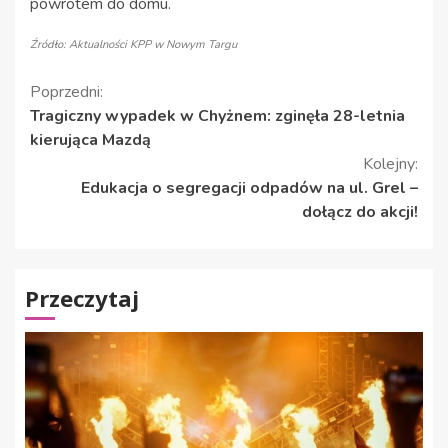
powrotem do domu.
Źródło: Aktualności KPP w Nowym Targu
Kontynuuj
Poprzedni:
Tragiczny wypadek w Chyżnem: zginęła 28-letnia
czytanie
kierująca Mazdą
Kolejny:
Edukacja o segregacji odpadów na ul. Grel –
dołącz do akcji!
Przeczytaj