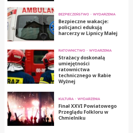
BEZPIECZEŃSTWO
WYDARZENIA
Bezpieczne wakacje:
policjanci edukują
harcerzy w Lipnicy Małej
RATOWNICTWO
WYDARZENIA
Strażacy doskonalą
umiejętności
ratownictwa
technicznego w Rabie
Wyżnej
KULTURA
WYDARZENIA
Finał XXVI Powiatowego
Przeglądu Folkloru w
Chmielniku