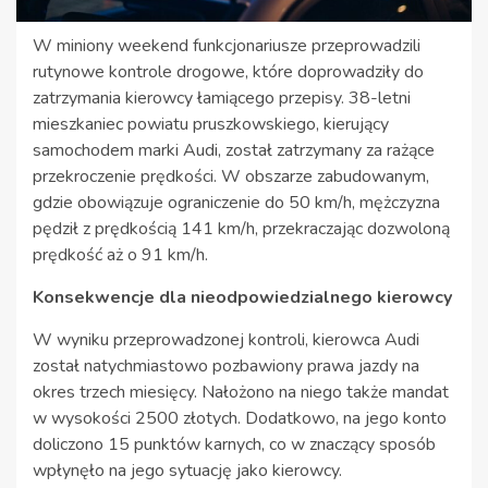
W miniony weekend funkcjonariusze przeprowadzili
rutynowe kontrole drogowe, które doprowadziły do
zatrzymania kierowcy łamiącego przepisy. 38-letni
mieszkaniec powiatu pruszkowskiego, kierujący
samochodem marki Audi, został zatrzymany za rażące
przekroczenie prędkości. W obszarze zabudowanym,
gdzie obowiązuje ograniczenie do 50 km/h, mężczyzna
pędził z prędkością 141 km/h, przekraczając dozwoloną
prędkość aż o 91 km/h.
Konsekwencje dla nieodpowiedzialnego kierowcy
W wyniku przeprowadzonej kontroli, kierowca Audi
został natychmiastowo pozbawiony prawa jazdy na
okres trzech miesięcy. Nałożono na niego także mandat
w wysokości 2500 złotych. Dodatkowo, na jego konto
doliczono 15 punktów karnych, co w znaczący sposób
wpłynęło na jego sytuację jako kierowcy.