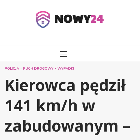
Przejdź
do
treści
MENU
GŁÓWNE
POLICJA
RUCH DROGOWY
WYPADKI
Kierowca pędził
141 km/h w
zabudowanym –