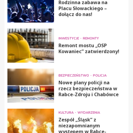
Rodzinna zabawa na
Placu Słowackiego –
dołącz do nas!
INWESTYCJE
REMONTY
Remont mostu „OSP
Kowaniec” zatwierdzony!
BEZPIECZEŃSTWO
POLICJA
Nowe plany policji na
rzecz bezpieczeństwa w
Rabce-Zdroju i Chabówce
KULTURA
WYDARZENIA
Zespół „Śląsk” z
niezapomnianym
występem w Rabce-