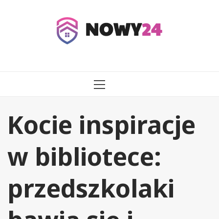
Przejdź
do
treści
MENU
GŁÓWNE
Kocie inspiracje
w bibliotece:
przedszkolaki