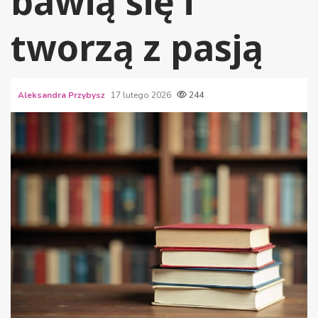
bawią się i
tworzą z pasją
Aleksandra Przybysz
17 lutego 2026
244