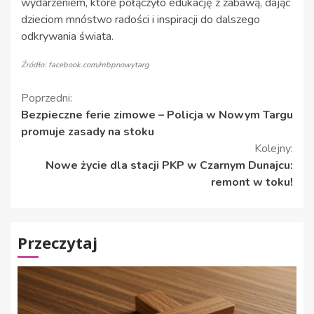
wydarzeniem, które połączyło edukację z zabawą, dając
dzieciom mnóstwo radości i inspiracji do dalszego
odkrywania świata.
Źródło: facebook.com/mbpnowytarg
Kontynuuj
Poprzedni:
Bezpieczne ferie zimowe – Policja w Nowym Targu
czytanie
promuje zasady na stoku
Kolejny:
Nowe życie dla stacji PKP w Czarnym Dunajcu:
remont w toku!
Przeczytaj