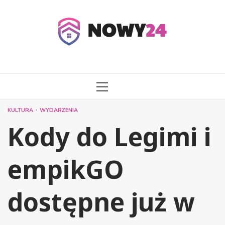
Przejdź
do
treści
MENU
GŁÓWNE
KULTURA
WYDARZENIA
Kody do Legimi i
empikGO
dostępne już w