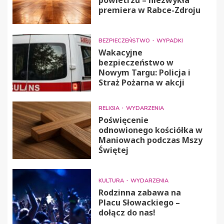
powietrzu – niezwykła
premiera w Rabce-Zdroju
BEZPIECZEŃSTWO
WYPADKI
Wakacyjne
bezpieczeństwo w
Nowym Targu: Policja i
Straż Pożarna w akcji
RELIGIA
WYDARZENIA
Poświęcenie
odnowionego kościółka w
Maniowach podczas Mszy
Świętej
KULTURA
WYDARZENIA
Rodzinna zabawa na
Placu Słowackiego –
dołącz do nas!