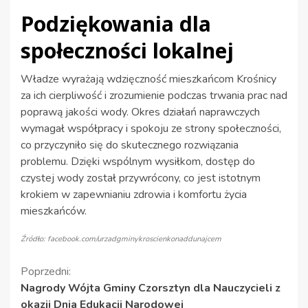
Podziękowania dla
społeczności lokalnej
Władze wyrażają wdzięczność mieszkańcom Krośnicy
za ich cierpliwość i zrozumienie podczas trwania prac nad
poprawą jakości wody. Okres działań naprawczych
wymagał współpracy i spokoju ze strony społeczności,
co przyczyniło się do skutecznego rozwiązania
problemu. Dzięki wspólnym wysiłkom, dostęp do
czystej wody został przywrócony, co jest istotnym
krokiem w zapewnianiu zdrowia i komfortu życia
mieszkańców.
Źródło: facebook.com/urzadgminykroscienkonaddunajcem
Kontynuuj
Poprzedni:
Nagrody Wójta Gminy Czorsztyn dla Nauczycieli z
czytanie
okazji Dnia Edukacji Narodowej