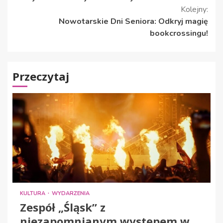
Kolejny:
Nowotarskie Dni Seniora: Odkryj magię
bookcrossingu!
Przeczytaj
KULTURA
WYDARZENIA
Zespół „Śląsk” z
niezapomnianym występem w