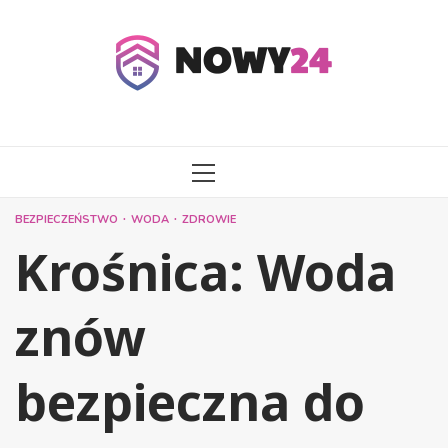
Przejdź
do
treści
MENU
GŁÓWNE
BEZPIECZEŃSTWO
WODA
ZDROWIE
Krośnica: Woda
znów
bezpieczna do