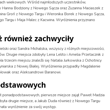
iach wiekowych. Wśród najmłodszych uczestników,
ły Hanna Bodziony z Nowego Sącza oraz Zuzanna Maciaszek z
nina Groń z Nowego Targu i Weronika Borek z Nowego Sącza,
go Targu i Maja Malec z Kacwina. Wyróżnienia przyznano
eż również zachwyciły
zielski oraz Sandra Michalska, wszyscy z różnych miejscowości,
w. Drugie miejsca zdobyły Lena Lelito i Amelia Przetacznik z
 trzecim miejscu znaleźli się Natalia Jurkowska z Ochotnicy
yniarska z Nowej Białej. Wyróżnienia przypadły Magdalenie
e Nowak oraz Aleksandrowi Baranowi.
odstawowych
kół ponadpodstawowych, pierwsze miejsce zajął Paweł Madzia
była drugie miejsce, a Jakub Duda również z Nowego Targu
ymała wyróżnienie za swój występ.