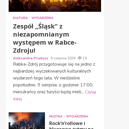
KULTURA
WYDARZENIA
Zespół „Śląsk” z
niezapomnianym
występem w Rabce-
Zdroju!
Aleksandra Przybysz
6 sierpnia 2026
19
Rabka-Zdrój przygotowuje się na jedno z
najbardziej wyczekiwanych kulturalnych
wydarzeń tego lata. W niedzielne
popołudnie, 9 sierpnia, o godzinie 17:00,
mieszkańcy oraz turyści będą mieli...
Czytaj
dalej
MUZYKA
WYDARZENIA
Rock’n’rollowe i
bluesowe rytmy na