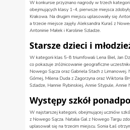
W konkursie przyznano nagrody w trzech kategor
obejmujących klasy 1-4, pierwsze miejsca zdoby
Krakowa. Na drugim miejscu uplasowały się Anto
a trzecie miejsce zajęły Aleksandra Kuraś z Nowe
Antoninie Małek i Karolinie Szladze.
Starsze dzieci i młodzi
W kategorii klas 5-8 triumfowali Lena Biel, Jan D
co pokazuje zróżnicowanie geograficzne uczestnikó
Nowego Sącza oraz Gabriela Stach z Limanowej. Na
Górnej, Milena Duda z Zagorzyna oraz Wiktoria Br
Szladze, Hannie Rybinskiej, Annie Stypule, Anni
Występy szkół ponadp
W najstarszej kategorii, obejmującej uczniów sz
z Nowego Sącza. Natalia Gal z Nowego Targu zdo
uplasował się na trzecim miejscu. Sonia Łaś otrz