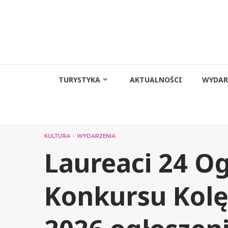
Przejdź
do
treści
TURYSTYKA
AKTUALNOŚCI
WYDAR
KULTURA
WYDARZENIA
Laureaci 24 O
Konkursu Kol