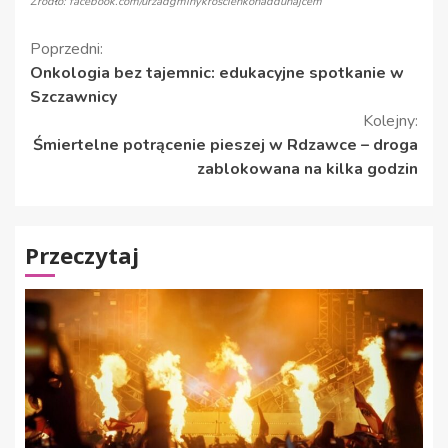
Źródło: facebook.com/urzadgminykroscienkonaddunajcem
Kontynuuj
Poprzedni:
Onkologia bez tajemnic: edukacyjne spotkanie w
czytanie
Szczawnicy
Kolejny:
Śmiertelne potrącenie pieszej w Rdzawce – droga
zablokowana na kilka godzin
Przeczytaj