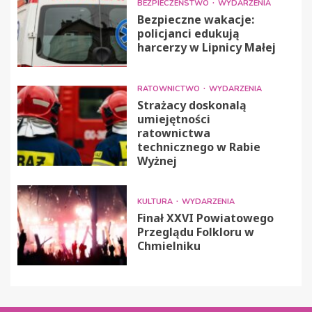
BEZPIECZEŃSTWO
WYDARZENIA
Bezpieczne wakacje:
policjanci edukują
harcerzy w Lipnicy Małej
RATOWNICTWO
WYDARZENIA
Strażacy doskonalą
umiejętności
ratownictwa
technicznego w Rabie
Wyżnej
KULTURA
WYDARZENIA
Finał XXVI Powiatowego
Przeglądu Folkloru w
Chmielniku