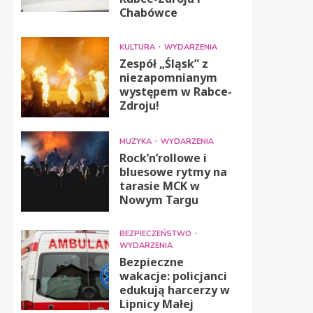
Chabówce
KULTURA
WYDARZENIA
Zespół „Śląsk” z
niezapomnianym
występem w Rabce-
Zdroju!
MUZYKA
WYDARZENIA
Rock’n’rollowe i
bluesowe rytmy na
tarasie MCK w
Nowym Targu
BEZPIECZEŃSTWO
WYDARZENIA
Bezpieczne
wakacje: policjanci
edukują harcerzy w
Lipnicy Małej