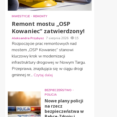
INWESTYCJE
REMONTY
Remont mostu „OSP
Kowaniec” zatwierdzony!
Aleksandra Przybysz
7 sierpnia 2026
15
Rozpoczęcie prac remontowych nad
mostem „OSP Kowaniec” stanowi
kluczowy krok w modernizacji
infrastruktury drogowej w Nowym Targu.
Przeprawa, znajdująca się w ciągu drogi
gminnej nr...
Czytaj dalej
BEZPIECZEŃSTWO
POLICJA
Nowe plany policji
na rzecz
bezpieczeństwa w
Rabce-Zdroju i