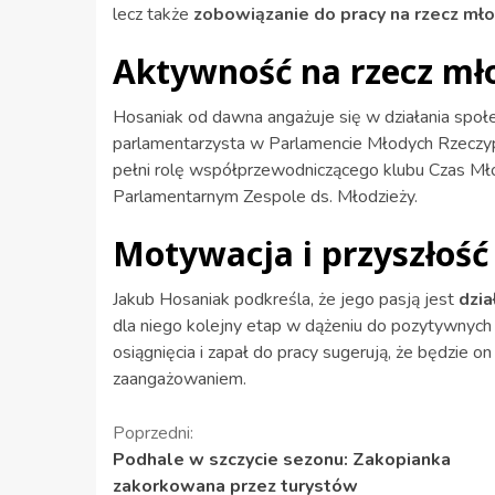
lecz także
zobowiązanie do pracy na rzecz mło
Aktywność na rzecz mł
Hosaniak od dawna angażuje się w działania społ
parlamentarzysta w Parlamencie Młodych Rzeczyposp
pełni rolę współprzewodniczącego klubu Czas Mł
Parlamentarnym Zespole ds. Młodzieży.
Motywacja i przyszłość
Jakub Hosaniak podkreśla, że jego pasją jest
dzia
dla niego kolejny etap w dążeniu do pozytywnyc
osiągnięcia i zapał do pracy sugerują, że będzie 
zaangażowaniem.
Kontynuuj
Poprzedni:
Podhale w szczycie sezonu: Zakopianka
czytanie
zakorkowana przez turystów