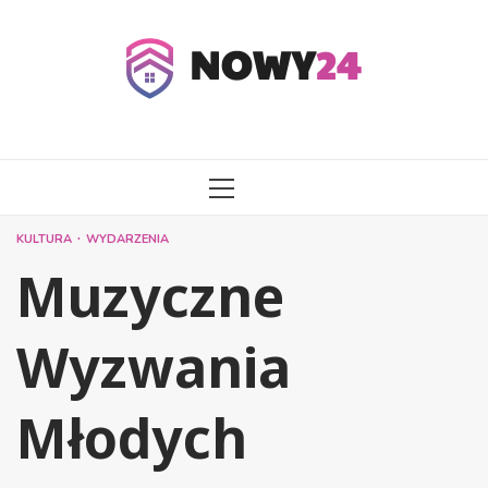
Przejdź
do
treści
MENU
GŁÓWNE
KULTURA
WYDARZENIA
Muzyczne
Wyzwania
Młodych