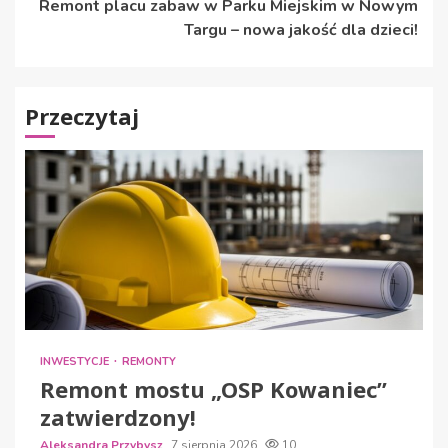
Remont placu zabaw w Parku Miejskim w Nowym
Targu – nowa jakość dla dzieci!
Przeczytaj
INWESTYCJE
REMONTY
Remont mostu „OSP Kowaniec”
zatwierdzony!
Aleksandra Przybysz
7 sierpnia 2026
10