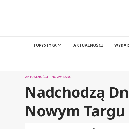
Przejdź
do
treści
TURYSTYKA
AKTUALNOŚCI
WYDAR
AKTUALNOŚCI
NOWY TARG
Nadchodzą Dn
Nowym Targu