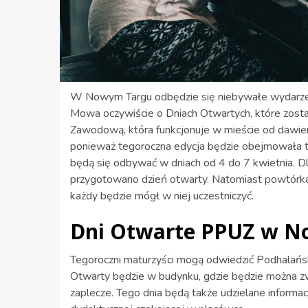
W Nowym Targu odbędzie się niebywałe wydarzen
Mowa oczywiście o Dniach Otwartych, które zos
Zawodową, która funkcjonuje w mieście od dawien 
ponieważ tegoroczna edycja będzie obejmowała 
będą się odbywać w dniach od 4 do 7 kwietnia. Dla
przygotowano dzień otwarty. Natomiast powtórka 
każdy będzie mógł w niej uczestniczyć.
Dni Otwarte PPUZ w N
Tegoroczni maturzyści mogą odwiedzić Podhalań
Otwarty będzie w budynku, gdzie będzie można zwie
zaplecze. Tego dnia będą także udzielane informacj