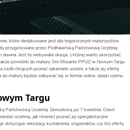
ie, które dedykowane jest dla tegorocznych maturzystów.
tały przygotowane przez Podhalańską Państwową Uczelnię
dawna. Jest to niebywała okazja, z której warto skorzystać,
także powtórki do matury. Dni Otwarte PPUZ w Nowym Targu
 osób chcących poznać zakamarki uczelni, a także jej ofertę
do matury będzie odbywać się w formie online, dzięki czemu
owym Targu
ską Państwową Uczelnię Zawodową już 7 kwietnia. Dzień
dzić uczelnię, jak również poznać jej specjalistyczne
e dotyczące rekrutacji, kształcenia, stypendiów, czy też oferty