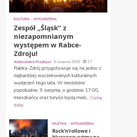
KULTURA
WYDARZENIA
Zespół „Śląsk” z
niezapomnianym
występem w Rabce-
Zdroju!
Aleksandra Przybysz
6 sierpnia 2026
17
Rabka-Zdrój przygotowuje się na jedno z
najbardziej wyczekiwanych kulturalnych
wydarzeń tego lata. W niedzielne
popołudnie, 9 sierpnia, o godzinie 17:00,
mieszkańcy oraz turyści będą mieli...
Czytaj
dalej
MUZYKA
WYDARZENIA
Rock’n’rollowe i
bluesowe rytmy na