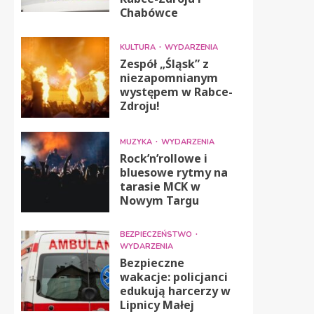
Chabówce
KULTURA
WYDARZENIA
Zespół „Śląsk” z
niezapomnianym
występem w Rabce-
Zdroju!
MUZYKA
WYDARZENIA
Rock’n’rollowe i
bluesowe rytmy na
tarasie MCK w
Nowym Targu
BEZPIECZEŃSTWO
WYDARZENIA
Bezpieczne
wakacje: policjanci
edukują harcerzy w
Lipnicy Małej