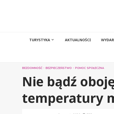
Przejdź
do
treści
TURYSTYKA
AKTUALNOŚCI
WYDAR
BEZDOMNOŚĆ
BEZPIECZEŃSTWO
POMOC SPOŁECZNA
Nie bądź oboję
temperatury m