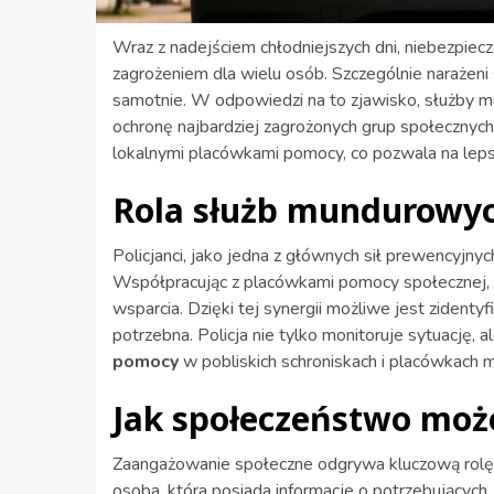
Wraz z nadejściem chłodniejszych dni, niebezpie
zagrożeniem dla wielu osób. Szczególnie narażeni
samotnie. W odpowiedzi na to zjawisko, służby m
ochronę najbardziej zagrożonych grup społecznyc
lokalnymi placówkami pomocy, co pozwala na leps
Rola służb mundurowy
Policjanci, jako jedna z głównych sił prewencyjn
Współpracując z placówkami pomocy społecznej, w
wsparcia. Dzięki tej synergii możliwe jest zidentyf
potrzebna. Policja nie tylko monitoruje sytuację,
pomocy
w pobliskich schroniskach i placówkach 
Jak społeczeństwo mo
Zaangażowanie społeczne odgrywa kluczową rol
osoba, która posiada informacje o potrzebującyc