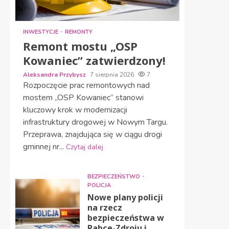
INWESTYCJE
REMONTY
Remont mostu „OSP
Kowaniec” zatwierdzony!
Aleksandra Przybysz
7 sierpnia 2026
7
Rozpoczęcie prac remontowych nad
mostem „OSP Kowaniec” stanowi
kluczowy krok w modernizacji
infrastruktury drogowej w Nowym Targu.
Przeprawa, znajdująca się w ciągu drogi
gminnej nr...
Czytaj dalej
BEZPIECZEŃSTWO
POLICJA
Nowe plany policji
na rzecz
bezpieczeństwa w
Rabce-Zdroju i