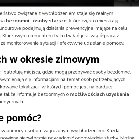
czeństwo związane z wychłodzeniem staje się realnym
 są
bezdomni i osoby starsze
, które często mieszkają
undurowe podejmują działania prewencyjne, mające na celu
h. Kluczowym elementem tych działań jest współpraca z
ze monitorowanie sytuacji i efektywne udzielanie pomocy.
ch w okresie zimowym
ych, patrolują miejsca, gdzie mogą przebywać osoby bezdomne.
ymieniają się informacjami na temat osób potrzebujących
ikowanie lokalizacji, w których pomoc jest najbardziej
 ale także informuje bezdomnych o
możliwościach uzyskania
medycznych.
że pomóc?
ę w pomocy osobom zagrożonym wychłodzeniem. Każda
h, powinna niezwłocznie powiadomić odpowiednie służby. Można