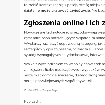
to zrobić, kontaktując się z policją, strażą miej
działanie może uratować czyjeś życie
. Nie bąd
Zgłoszenia online i ich
Nowoczesne technologie również odgrywają ważną 
zgłaszanie osób potrzebujących wsparcia za pom
Wystarczy zaznaczyć odpowiednią kategorię, jak „
szczegółowy opis zgłoszenia, co znacznie ułatwia
sytuacji wymagających natychmiastowej interwen
Walka z wychłodzeniem to wspólny obowiązek nas
zmniejszenia liczby nieszczęśliwych wypadków zw
może mieć ogromne znaczenie, dlatego zachęcamy
mniej uprzywilejowanych współobywateli.
Źródło: KPP w Nowym Targu
Kontynuuj
Poprzedni: