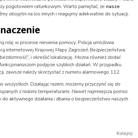
ską czy pogotowiem ratunkowym. Warto pamiętać, że
nasze
źmy obojętni na los innych i reagujmy adekwatnie do sytuacji.
 znaczenie
rolę w procesie niesienia pomocy. Policja umożliwia
ocą internetowej Krajowej Mapy Zagrożeń Bezpieczeństwa.
bezdomność”, i określić lokalizację. Można również dodać
 funkcjonariuszom podjęcie szybkich działań. W przypadku
cji, zawsze należy skorzystać z numeru alarmowego 112.
 wszystkich. Działając razem, możemy przyczynić się do
iązanych z niskimi temperaturami. Nawet najmniejsza pomoc
 do aktywnego działania i dbania o bezpieczeństwo naszych
Kolejny: