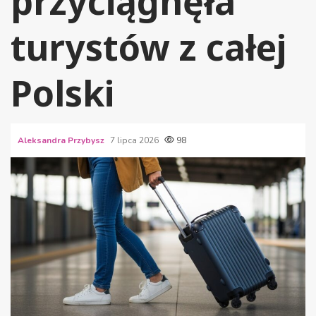
przyciągnęła
turystów z całej
Polski
Aleksandra Przybysz
7 lipca 2026
98