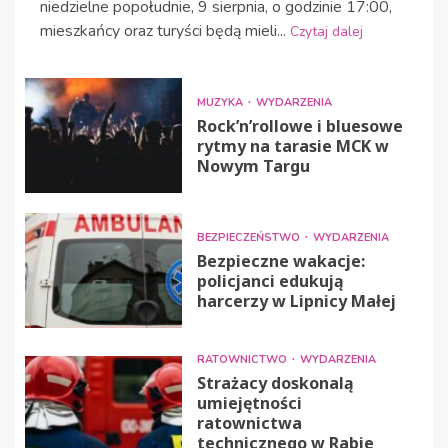
niedzielne popołudnie, 9 sierpnia, o godzinie 17:00,
mieszkańcy oraz turyści będą mieli...
Czytaj dalej
MUZYKA
WYDARZENIA
Rock’n’rollowe i bluesowe
rytmy na tarasie MCK w
Nowym Targu
BEZPIECZEŃSTWO
WYDARZENIA
Bezpieczne wakacje:
policjanci edukują
harcerzy w Lipnicy Małej
RATOWNICTWO
WYDARZENIA
Strażacy doskonalą
umiejętności
ratownictwa
technicznego w Rabie