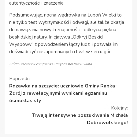
autentyczności i znaczenia.
Podsumowując, nocna wędrówka na Luboń Wielki to
nie tylko test wytrzymałości i odwagi, ale także okazja
do nawiązania nowych znajomości i odkrycia piękna
beskidzkiej natury. Inicjatywa „Odkryj Beskid
Wyspowy” z powodzeniem łączy ludzi i pozwala im
doświadczyć niezapomnianych chwil w sercu gór.
Źródło: facebook.com/RabkaZdrojMiastoDzieciSwiata
Kontynuuj
Poprzedni:
Rdzawka na szczycie: uczniowie Gminy Rabka-
czytanie
Zdrój z rewelacyjnymi wynikami egzaminu
ósmoklasisty
Kolejny:
Trwają intensywne poszukiwania Michała
Dobrowolskiego!