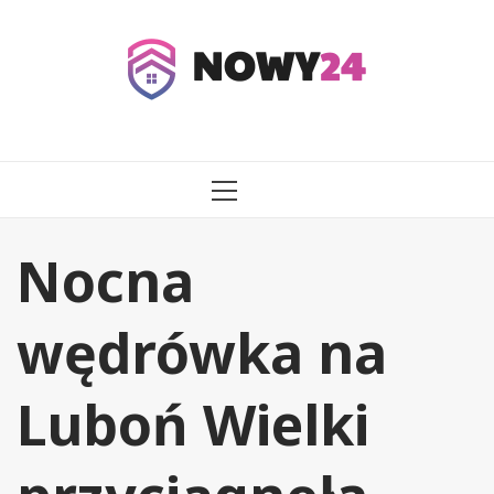
Przejdź
do
treści
MENU
GŁÓWNE
Nocna
wędrówka na
Luboń Wielki