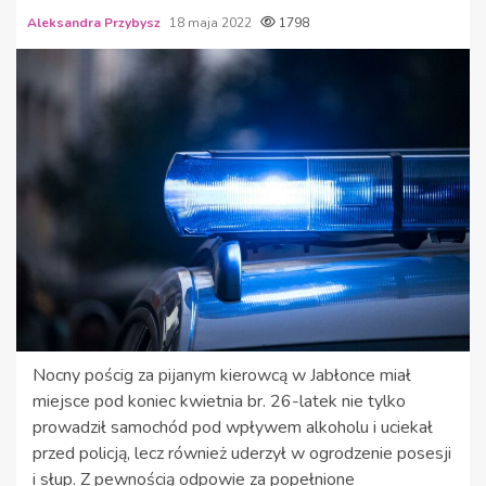
Aleksandra Przybysz
18 maja 2022
1798
Nocny pościg za pijanym kierowcą w Jabłonce miał
miejsce pod koniec kwietnia br. 26-latek nie tylko
prowadził samochód pod wpływem alkoholu i uciekał
przed policją, lecz również uderzył w ogrodzenie posesji
i słup. Z pewnością odpowie za popełnione