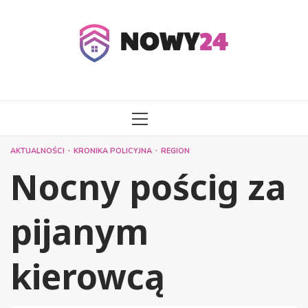
Przejdź
do
treści
MENU
GŁÓWNE
AKTUALNOŚCI
KRONIKA POLICYJNA
REGION
Nocny pościg za
pijanym
kierowcą