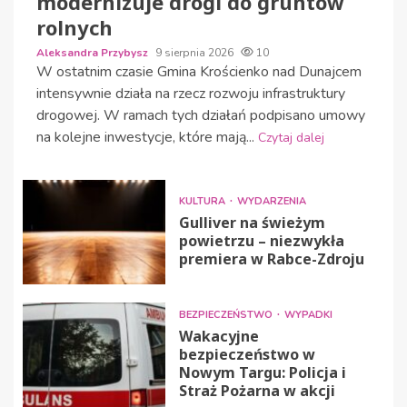
modernizuje drogi do gruntów
rolnych
Aleksandra Przybysz
9 sierpnia 2026
10
W ostatnim czasie Gmina Krościenko nad Dunajcem
intensywnie działa na rzecz rozwoju infrastruktury
drogowej. W ramach tych działań podpisano umowy
na kolejne inwestycje, które mają...
Czytaj dalej
KULTURA
WYDARZENIA
Gulliver na świeżym
powietrzu – niezwykła
premiera w Rabce-Zdroju
BEZPIECZEŃSTWO
WYPADKI
Wakacyjne
bezpieczeństwo w
Nowym Targu: Policja i
Straż Pożarna w akcji