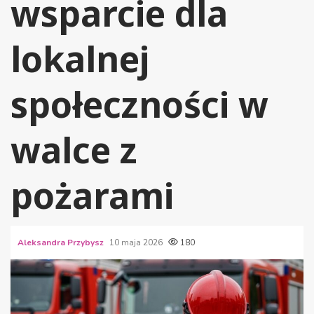
wsparcie dla
lokalnej
społeczności w
walce z
pożarami
Aleksandra Przybysz
10 maja 2026
180