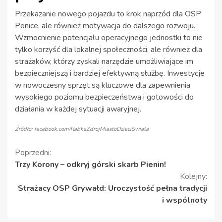
Przekazanie nowego pojazdu to krok naprzód dla OSP
Ponice, ale również motywacja do dalszego rozwoju.
Wzmocnienie potencjału operacyjnego jednostki to nie
tylko korzyść dla lokalnej społeczności, ale również dla
strażaków, którzy zyskali narzędzie umożliwiające im
bezpieczniejszą i bardziej efektywną służbę. Inwestycje
w nowoczesny sprzęt są kluczowe dla zapewnienia
wysokiego poziomu bezpieczeństwa i gotowości do
działania w każdej sytuacji awaryjnej.
Źródło: facebook.com/RabkaZdrojMiastoDzieciSwiata
Kontynuuj
Poprzedni:
Trzy Korony – odkryj górski skarb Pienin!
czytanie
Kolejny:
Strażacy OSP Grywałd: Uroczystość pełna tradycji
i wspólnoty