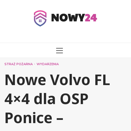
Przejdź
do
treści
MENU
GŁÓWNE
STRAŻ POŻARNA
WYDARZENIA
Nowe Volvo FL
4×4 dla OSP
Ponice –