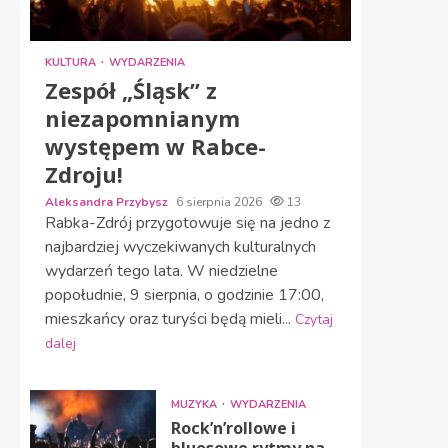
KULTURA
WYDARZENIA
Zespół „Śląsk” z
niezapomnianym
występem w Rabce-
Zdroju!
Aleksandra Przybysz
6 sierpnia 2026
13
Rabka-Zdrój przygotowuje się na jedno z
najbardziej wyczekiwanych kulturalnych
wydarzeń tego lata. W niedzielne
popołudnie, 9 sierpnia, o godzinie 17:00,
mieszkańcy oraz turyści będą mieli...
Czytaj
dalej
MUZYKA
WYDARZENIA
Rock’n’rollowe i
bluesowe rytmy na