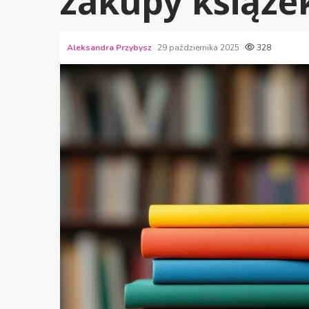
zakupy książe
Aleksandra Przybysz
29 października 2025
328