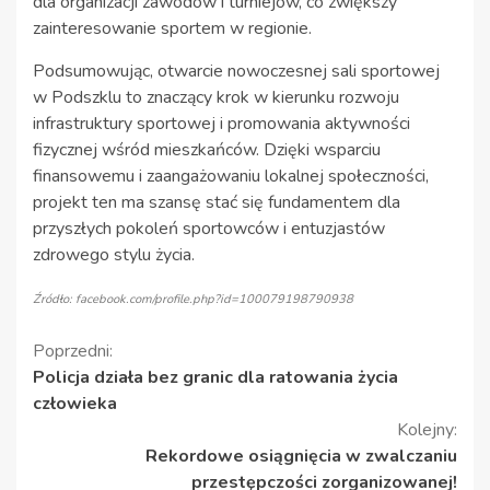
dla organizacji zawodów i turniejów, co zwiększy
zainteresowanie sportem w regionie.
Podsumowując, otwarcie nowoczesnej sali sportowej
w Podszklu to znaczący krok w kierunku rozwoju
infrastruktury sportowej i promowania aktywności
fizycznej wśród mieszkańców. Dzięki wsparciu
finansowemu i zaangażowaniu lokalnej społeczności,
projekt ten ma szansę stać się fundamentem dla
przyszłych pokoleń sportowców i entuzjastów
zdrowego stylu życia.
Źródło: facebook.com/profile.php?id=100079198790938
Kontynuuj
Poprzedni:
Policja działa bez granic dla ratowania życia
czytanie
człowieka
Kolejny:
Rekordowe osiągnięcia w zwalczaniu
przestępczości zorganizowanej!