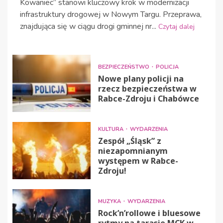
Kowaniec” stanowi kluczowy krok w modernizacji
infrastruktury drogowej w Nowym Targu. Przeprawa,
znajdująca się w ciągu drogi gminnej nr...
Czytaj dalej
BEZPIECZEŃSTWO
POLICJA
Nowe plany policji na
rzecz bezpieczeństwa w
Rabce-Zdroju i Chabówce
KULTURA
WYDARZENIA
Zespół „Śląsk” z
niezapomnianym
występem w Rabce-
Zdroju!
MUZYKA
WYDARZENIA
Rock’n’rollowe i bluesowe
rytmy na tarasie MCK w