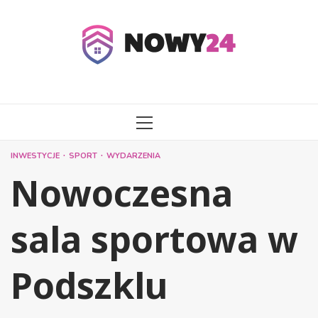
Przejdź
do
treści
MENU
GŁÓWNE
INWESTYCJE
SPORT
WYDARZENIA
Nowoczesna
sala sportowa w
Podszklu