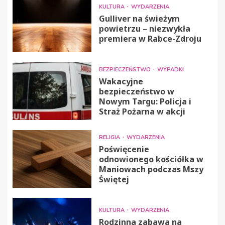
KULTURA
WYDARZENIA
Gulliver na świeżym
powietrzu – niezwykła
premiera w Rabce-Zdroju
BEZPIECZEŃSTWO
WYPADKI
Wakacyjne
bezpieczeństwo w
Nowym Targu: Policja i
Straż Pożarna w akcji
RELIGIA
WYDARZENIA
Poświęcenie
odnowionego kościółka w
Maniowach podczas Mszy
Świętej
KULTURA
WYDARZENIA
Rodzinna zabawa na