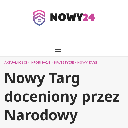
Przejdź
do
treści
MENU
GŁÓWNE
AKTUALNOŚCI
INFORMACJE
INWESTYCJE
NOWY TARG
Nowy Targ
doceniony przez
Narodowy