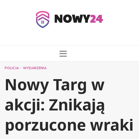
Przejdź
do
treści
MENU
GŁÓWNE
POLICJA
WYDARZENIA
Nowy Targ w
akcji: Znikają
porzucone wraki