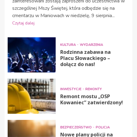
zainteresowani zostają zaproszeni do uczestnictwa w
szczególnej Mszy Świętej, która odbędzie się na
cmentarzu w Maniowach w niedzielę, 9 sierpnia...
Czytaj dalej
KULTURA
WYDARZENIA
Rodzinna zabawa na
Placu Słowackiego –
dołącz do nas!
INWESTYCJE
REMONTY
Remont mostu „OSP
Kowaniec” zatwierdzony!
BEZPIECZEŃSTWO
POLICJA
Nowe plany policji na