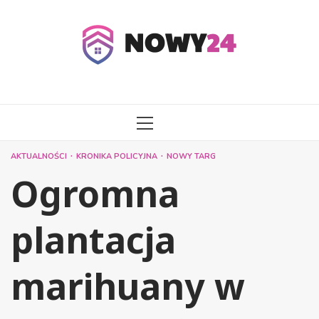
Przejdź
do
treści
MENU
GŁÓWNE
AKTUALNOŚCI
KRONIKA POLICYJNA
NOWY TARG
Ogromna
plantacja
marihuany w