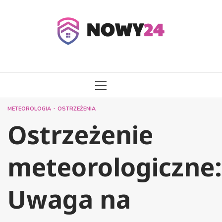
Przejdź
do
treści
MENU
GŁÓWNE
METEOROLOGIA
OSTRZEŻENIA
Ostrzeżenie
meteorologiczne:
Uwaga na