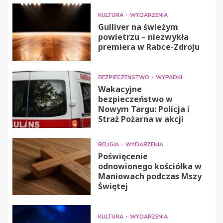
KULTURA
WYDARZENIA
Gulliver na świeżym
powietrzu – niezwykła
premiera w Rabce-Zdroju
BEZPIECZEŃSTWO
WYPADKI
Wakacyjne
bezpieczeństwo w
Nowym Targu: Policja i
Straż Pożarna w akcji
RELIGIA
WYDARZENIA
Poświęcenie
odnowionego kościółka w
Maniowach podczas Mszy
Świętej
KULTURA
WYDARZENIA