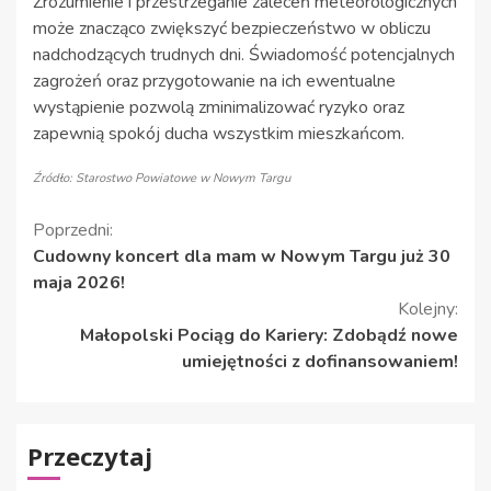
Zrozumienie i przestrzeganie zaleceń meteorologicznych
może znacząco zwiększyć bezpieczeństwo w obliczu
nadchodzących trudnych dni. Świadomość potencjalnych
zagrożeń oraz przygotowanie na ich ewentualne
wystąpienie pozwolą zminimalizować ryzyko oraz
zapewnią spokój ducha wszystkim mieszkańcom.
Źródło: Starostwo Powiatowe w Nowym Targu
Kontynuuj
Poprzedni:
Cudowny koncert dla mam w Nowym Targu już 30
czytanie
maja 2026!
Kolejny:
Małopolski Pociąg do Kariery: Zdobądź nowe
umiejętności z dofinansowaniem!
Przeczytaj