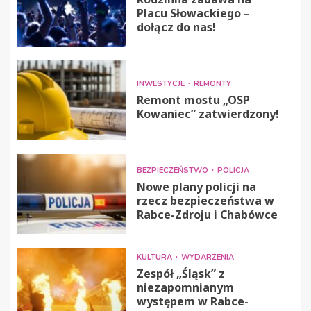
Placu Słowackiego –
dołącz do nas!
INWESTYCJE
REMONTY
Remont mostu „OSP
Kowaniec” zatwierdzony!
BEZPIECZEŃSTWO
POLICJA
Nowe plany policji na
rzecz bezpieczeństwa w
Rabce-Zdroju i Chabówce
KULTURA
WYDARZENIA
Zespół „Śląsk” z
niezapomnianym
występem w Rabce-