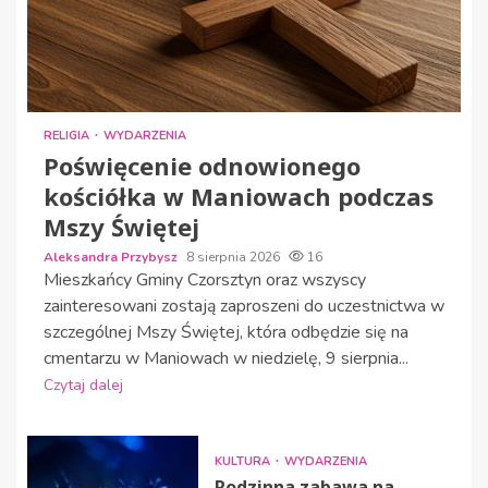
RELIGIA
WYDARZENIA
Poświęcenie odnowionego
kościółka w Maniowach podczas
Mszy Świętej
Aleksandra Przybysz
8 sierpnia 2026
16
Mieszkańcy Gminy Czorsztyn oraz wszyscy
zainteresowani zostają zaproszeni do uczestnictwa w
szczególnej Mszy Świętej, która odbędzie się na
cmentarzu w Maniowach w niedzielę, 9 sierpnia...
Czytaj dalej
KULTURA
WYDARZENIA
Rodzinna zabawa na