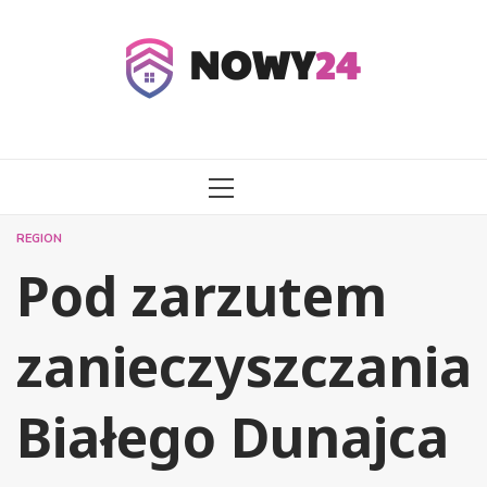
Przejdź
do
treści
MENU
GŁÓWNE
REGION
Pod zarzutem
zanieczyszczania
Białego Dunajca