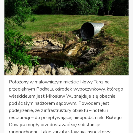
Położony w malowniczym mieście Nowy Targ, na
przepięknym Podhalu, ośrodek wypoczynkowy, którego
właścicielem jest Mirosław W., znajduje się obecnie
pod ścisłym nadzorem sądowym. Powodem jest
podejrzenie, że z infrastruktury obiektu – hotelu i
restauracji – do przepływającej nieopodal rzeki Białego
Dunajca mogły przedostawać się substancje
ropopochodne. Takie zarzuty stawiają inspektorzy