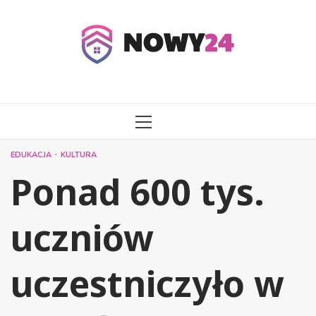
Przejdź
do
treści
MENU
GŁÓWNE
EDUKACJA
KULTURA
Ponad 600 tys.
uczniów
uczestniczyło w