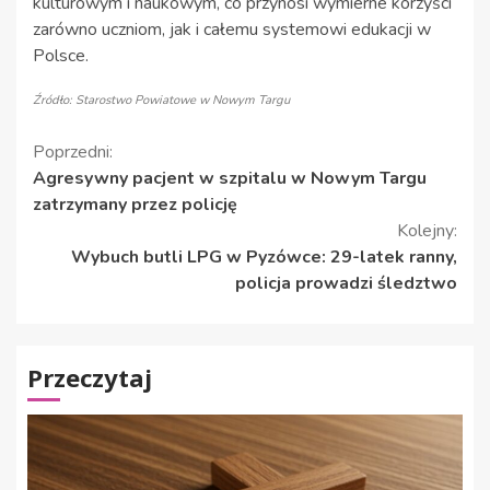
kulturowym i naukowym, co przynosi wymierne korzyści
zarówno uczniom, jak i całemu systemowi edukacji w
Polsce.
Źródło: Starostwo Powiatowe w Nowym Targu
Kontynuuj
Poprzedni:
Agresywny pacjent w szpitalu w Nowym Targu
czytanie
zatrzymany przez policję
Kolejny:
Wybuch butli LPG w Pyzówce: 29-latek ranny,
policja prowadzi śledztwo
Przeczytaj