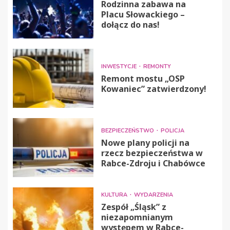
Rodzinna zabawa na
Placu Słowackiego –
dołącz do nas!
INWESTYCJE
REMONTY
Remont mostu „OSP
Kowaniec” zatwierdzony!
BEZPIECZEŃSTWO
POLICJA
Nowe plany policji na
rzecz bezpieczeństwa w
Rabce-Zdroju i Chabówce
KULTURA
WYDARZENIA
Zespół „Śląsk” z
niezapomnianym
występem w Rabce-