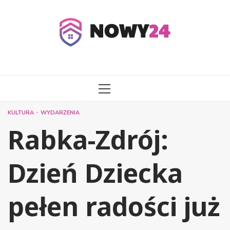
Przejdź
do
treści
MENU
GŁÓWNE
KULTURA
WYDARZENIA
Rabka-Zdrój:
Dzień Dziecka
pełen radości już