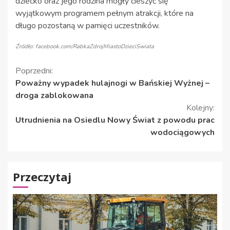
dziecko oraz jego rodzina mogły cieszyć się
wyjątkowym programem pełnym atrakcji, które na
długo pozostaną w pamięci uczestników.
Źródło: facebook.com/RabkaZdrojMiastoDzieciSwiata
Kontynuuj
Poprzedni:
Poważny wypadek hulajnogi w Bańskiej Wyżnej –
czytanie
droga zablokowana
Kolejny:
Utrudnienia na Osiedlu Nowy Świat z powodu prac
wodociągowych
Przeczytaj