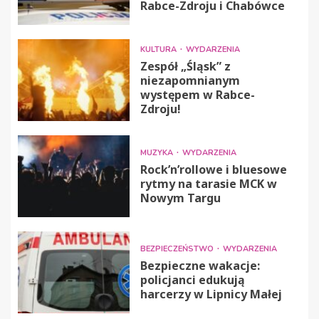
Rabce-Zdroju i Chabówce
KULTURA
WYDARZENIA
Zespół „Śląsk” z
niezapomnianym
występem w Rabce-
Zdroju!
MUZYKA
WYDARZENIA
Rock’n’rollowe i bluesowe
rytmy na tarasie MCK w
Nowym Targu
BEZPIECZEŃSTWO
WYDARZENIA
Bezpieczne wakacje:
policjanci edukują
harcerzy w Lipnicy Małej