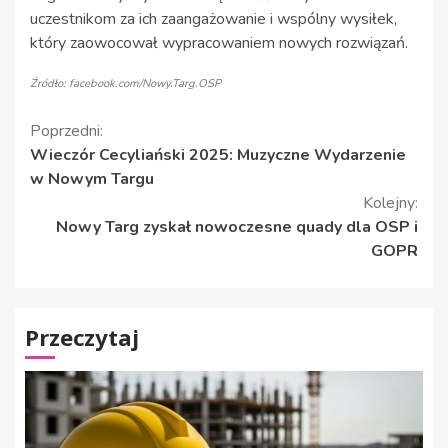
uczestnikom za ich zaangażowanie i wspólny wysiłek,
który zaowocował wypracowaniem nowych rozwiązań.
Źródło: facebook.com/Nowy.Targ.OSP
Kontynuuj
Poprzedni:
Wieczór Cecyliański 2025: Muzyczne Wydarzenie
czytanie
w Nowym Targu
Kolejny:
Nowy Targ zyskał nowoczesne quady dla OSP i
GOPR
Przeczytaj