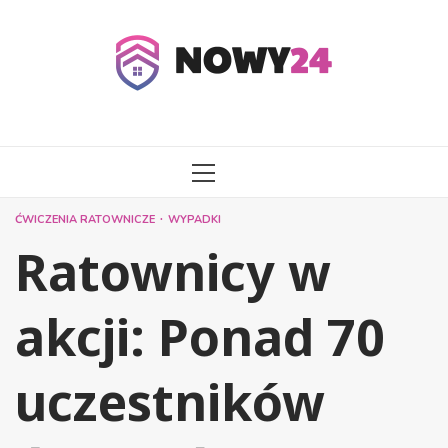
Przejdź
do
treści
MENU
GŁÓWNE
ĆWICZENIA RATOWNICZE
WYPADKI
Ratownicy w
akcji: Ponad 70
uczestników