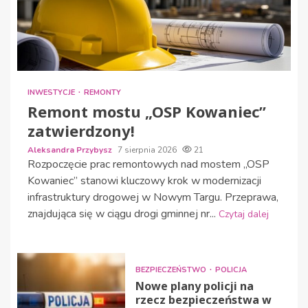
INWESTYCJE
REMONTY
Remont mostu „OSP Kowaniec”
zatwierdzony!
Aleksandra Przybysz
7 sierpnia 2026
21
Rozpoczęcie prac remontowych nad mostem „OSP
Kowaniec” stanowi kluczowy krok w modernizacji
infrastruktury drogowej w Nowym Targu. Przeprawa,
znajdująca się w ciągu drogi gminnej nr...
Czytaj dalej
BEZPIECZEŃSTWO
POLICJA
Nowe plany policji na
rzecz bezpieczeństwa w