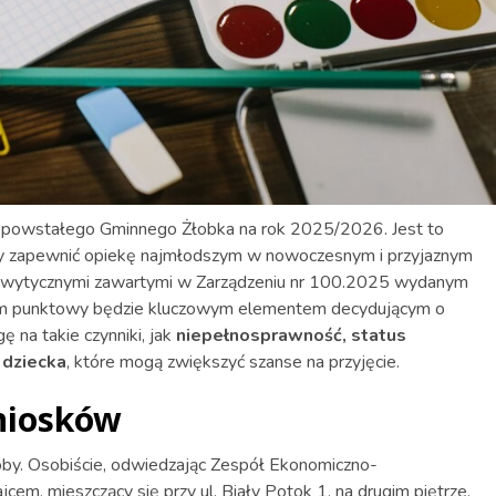
opowstałego Gminnego Żłobka na rok 2025/2026. Jest to
, by zapewnić opiekę najmłodszym w nowoczesnym i przyjaznym
e z wytycznymi zawartymi w Zarządzeniu nr 100.2025 wydanym
tem punktowy będzie kluczowym elementem decydującym o
 na takie czynniki, jak
niepełnosprawność, status
dziecka
, które mogą zwiększyć szanse na przyjęcie.
niosków
by. Osobiście, odwiedzając Zespół Ekonomiczno-
em, mieszczący się przy ul. Biały Potok 1, na drugim piętrze,