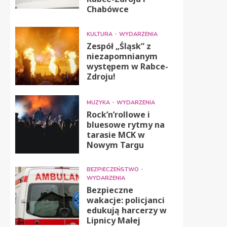
Chabówce
KULTURA
WYDARZENIA
Zespół „Śląsk” z
niezapomnianym
występem w Rabce-
Zdroju!
MUZYKA
WYDARZENIA
Rock’n’rollowe i
bluesowe rytmy na
tarasie MCK w
Nowym Targu
BEZPIECZEŃSTWO
WYDARZENIA
Bezpieczne
wakacje: policjanci
edukują harcerzy w
Lipnicy Małej