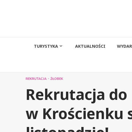
Przejdź
do
treści
TURYSTYKA
AKTUALNOŚCI
WYDAR
REKRUTACJA
ŻŁOBEK
Rekrutacja do
w Krościenku 