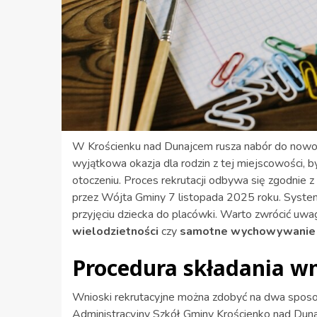
W Krościenku nad Dunajcem rusza nabór do now
wyjątkowa okazja dla rodzin z tej miejscowości
otoczeniu. Proces rekrutacji odbywa się zgodni
przez Wójta Gminy 7 listopada 2025 roku. Sys
przyjęciu dziecka do placówki. Warto zwrócić uwagę
wielodzietności
czy
samotne wychowywanie 
Procedura składania w
Wnioski rekrutacyjne można zdobyć na dwa sposo
Administracyjny Szkół Gminy Krościenko nad Dunajc