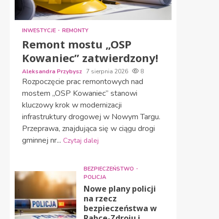
INWESTYCJE
REMONTY
Remont mostu „OSP
Kowaniec” zatwierdzony!
Aleksandra Przybysz
7 sierpnia 2026
8
Rozpoczęcie prac remontowych nad
mostem „OSP Kowaniec” stanowi
kluczowy krok w modernizacji
infrastruktury drogowej w Nowym Targu.
Przeprawa, znajdująca się w ciągu drogi
gminnej nr...
Czytaj dalej
BEZPIECZEŃSTWO
POLICJA
Nowe plany policji
na rzecz
bezpieczeństwa w
Rabce-Zdroju i