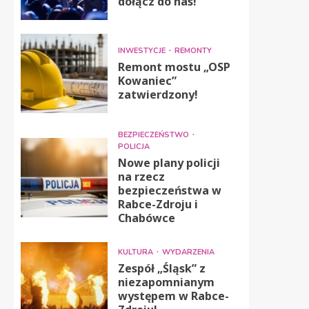
dołącz do nas!
INWESTYCJE
REMONTY
Remont mostu „OSP
Kowaniec”
zatwierdzony!
BEZPIECZEŃSTWO
POLICJA
Nowe plany policji
na rzecz
bezpieczeństwa w
Rabce-Zdroju i
Chabówce
KULTURA
WYDARZENIA
Zespół „Śląsk” z
niezapomnianym
występem w Rabce-