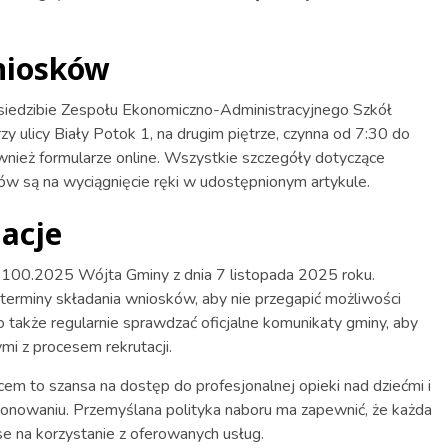
niosków
 siedzibie Zespołu Ekonomiczno-Administracyjnego Szkół
y ulicy Biały Potok 1, na drugim piętrze, czynna od 7:30 do
ież formularze online. Wszystkie szczegóły dotyczące
w są na wyciągnięcie ręki w udostępnionym artykule.
acje
 100.2025 Wójta Gminy z dnia 7 listopada 2025 roku.
terminy składania wniosków, aby nie przegapić możliwości
 także regularnie sprawdzać oficjalne komunikaty gminy, aby
mi z procesem rekrutacji.
m to szansa na dostęp do profesjonalnej opieki nad dziećmi i
jonowaniu. Przemyślana polityka naboru ma zapewnić, że każda
nse na korzystanie z oferowanych usług.