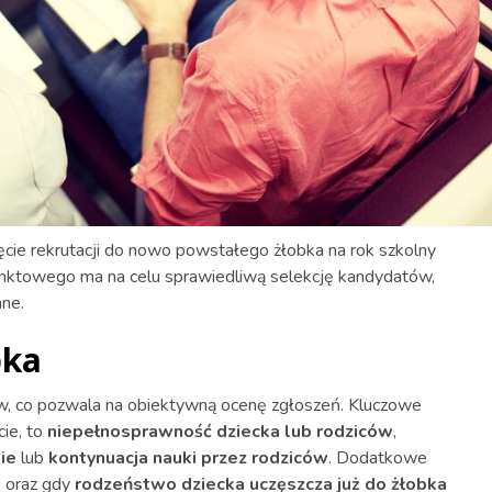
cie rekrutacji do nowo powstałego żłobka na rok szkolny
towego ma na celu sprawiedliwą selekcję kandydatów,
nne.
bka
tów, co pozwala na obiektywną ocenę zgłoszeń. Kluczowe
ie, to
niepełnosprawność dziecka lub rodziców
,
ie
lub
kontynuacja nauki przez rodziców
. Dodatkowe
w
oraz gdy
rodzeństwo dziecka uczęszcza już do żłobka