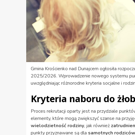
Gmina Krościenko nad Dunajcem ogłosiła rozpoczę
2025/2026. Wprowadzenie nowego systemu punk
uwzględniając różnorodne kryteria socjalne i rodzi
Kryteria naboru do żło
Proces rekrutacji oparty jest na przydziale punk
elementy, które mogą zwiększyć szanse na przyjęc
wielodzietność rodziny
, jak również
zatrudnien
punkty przyznawane są dla
samotnych rodzicó