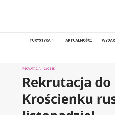
Przejdź
do
treści
TURYSTYKA
AKTUALNOŚCI
WYDAR
REKRUTACJA
ŻŁOBEK
Rekrutacja do
Krościenku rus