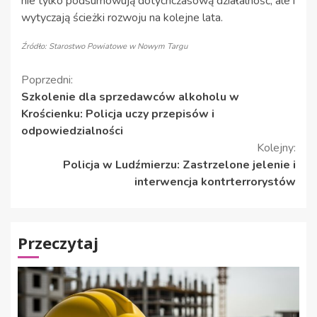
nie tylko podsumowują dotychczasową działalność, ale i
wytyczają ścieżki rozwoju na kolejne lata.
Źródło: Starostwo Powiatowe w Nowym Targu
Kontynuuj
Poprzedni:
Szkolenie dla sprzedawców alkoholu w
czytanie
Krościenku: Policja uczy przepisów i
odpowiedzialności
Kolejny:
Policja w Ludźmierzu: Zastrzelone jelenie i
interwencja kontrterrorystów
Przeczytaj