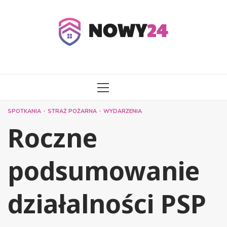
Przejdź
do
treści
MENU
GŁÓWNE
SPOTKANIA
STRAŻ POŻARNA
WYDARZENIA
Roczne
podsumowanie
działalności PSP