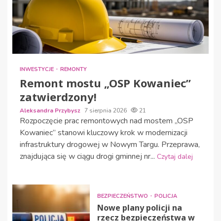
INWESTYCJE
REMONTY
Remont mostu „OSP Kowaniec”
zatwierdzony!
Aleksandra Przybysz
7 sierpnia 2026
21
Rozpoczęcie prac remontowych nad mostem „OSP
Kowaniec” stanowi kluczowy krok w modernizacji
infrastruktury drogowej w Nowym Targu. Przeprawa,
znajdująca się w ciągu drogi gminnej nr...
Czytaj dalej
BEZPIECZEŃSTWO
POLICJA
Nowe plany policji na
rzecz bezpieczeństwa w