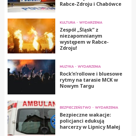
Rabce-Zdroju i Chabówce
KULTURA
WYDARZENIA
Zespół „Śląsk” z
niezapomnianym
występem w Rabce-
Zdroju!
MUZYKA
WYDARZENIA
Rock’n’rollowe i bluesowe
rytmy na tarasie MCK w
Nowym Targu
BEZPIECZEŃSTWO
WYDARZENIA
Bezpieczne wakacje:
policjanci edukują
harcerzy w Lipnicy Małej