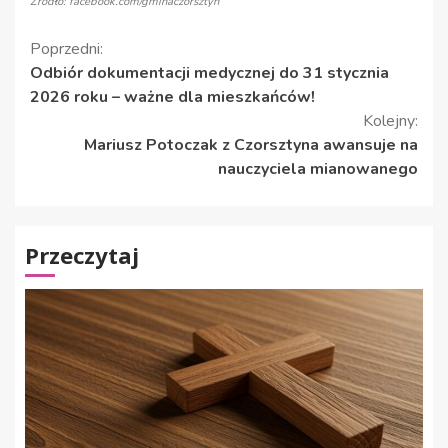
Źródło: facebook.com/gminaczorsztyn
Kontynuuj
Poprzedni:
Odbiór dokumentacji medycznej do 31 stycznia
czytanie
2026 roku – ważne dla mieszkańców!
Kolejny:
Mariusz Potoczak z Czorsztyna awansuje na
nauczyciela mianowanego
Przeczytaj