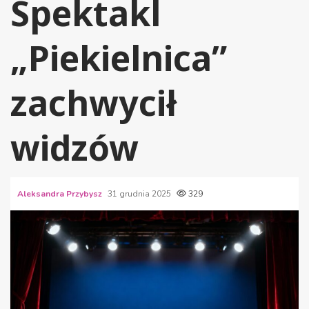
Spektakl
„Piekielnica”
zachwycił
widzów
Aleksandra Przybysz
31 grudnia 2025
329