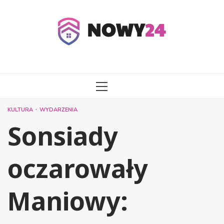
Przejdź
do
treści
MENU
GŁÓWNE
KULTURA
WYDARZENIA
Sonsiady
oczarowały
Maniowy: