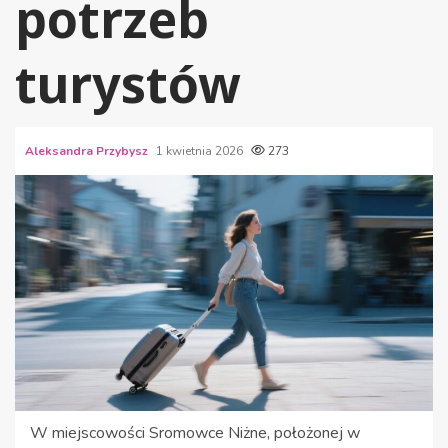
potrzeb
turystów
Aleksandra Przybysz
1 kwietnia 2026
273
W miejscowości Sromowce Niżne, położonej w