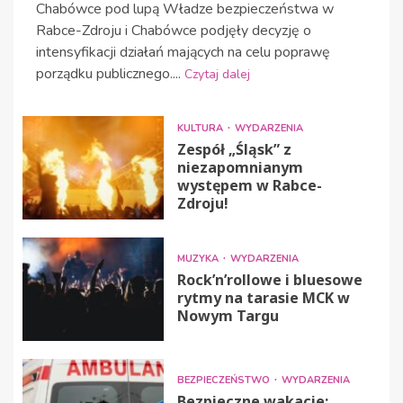
Chabówce pod lupą Władze bezpieczeństwa w
Rabce-Zdroju i Chabówce podjęły decyzję o
intensyfikacji działań mających na celu poprawę
porządku publicznego....
Czytaj dalej
KULTURA
WYDARZENIA
Zespół „Śląsk” z
niezapomnianym
występem w Rabce-
Zdroju!
MUZYKA
WYDARZENIA
Rock’n’rollowe i bluesowe
rytmy na tarasie MCK w
Nowym Targu
BEZPIECZEŃSTWO
WYDARZENIA
Bezpieczne wakacje: