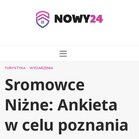
Przejdź
do
treści
MENU
GŁÓWNE
TURYSTYKA
WYDARZENIA
Sromowce
Niżne: Ankieta
w celu poznania