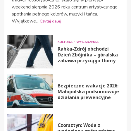
tradycji folklorystycznej, stało się w pierwszy
weekend sierpnia 2026 roku centrum artystycznego
spotkania pełnego kolorów, muzyki i tańca.
Wyjątkowe...
Czytaj dalej
KULTURA
WYDARZENIA
Rabka-Zdrój obchodzi
Dzień Zbójnika – góralska
zabawa przyciąga tłumy
Bezpieczne wakacje 2026:
Małopolska podsumowuje
działania prewencyjne
Czorsztyn: Woda z