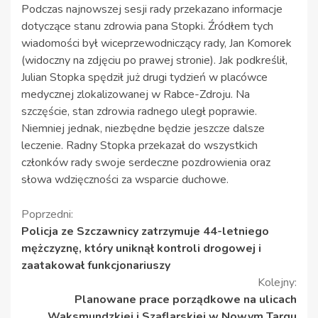
Podczas najnowszej sesji rady przekazano informacje
dotyczące stanu zdrowia pana Stopki. Źródłem tych
wiadomości był wiceprzewodniczący rady, Jan Komorek
(widoczny na zdjęciu po prawej stronie). Jak podkreślił,
Julian Stopka spędził już drugi tydzień w placówce
medycznej zlokalizowanej w Rabce-Zdroju. Na
szczęście, stan zdrowia radnego uległ poprawie.
Niemniej jednak, niezbędne będzie jeszcze dalsze
leczenie. Radny Stopka przekazał do wszystkich
członków rady swoje serdeczne pozdrowienia oraz
słowa wdzięczności za wsparcie duchowe.
Kontynuuj
Poprzedni:
Policja ze Szczawnicy zatrzymuje 44-letniego
czytanie
mężczyznę, który uniknął kontroli drogowej i
zaatakował funkcjonariuszy
Kolejny:
Planowane prace porządkowe na ulicach
Waksmundzkiej i Szaflarskiej w Nowym Targu