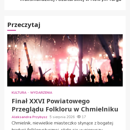
Przeczytaj
KULTURA
WYDARZENIA
Finał XXVI Powiatowego
Przeglądu Folkloru w Chmielniku
Aleksandra Przybysz
5 sierpnia 2026
17
Chmielnik, niewielkie miasteczko słynące z bogatej