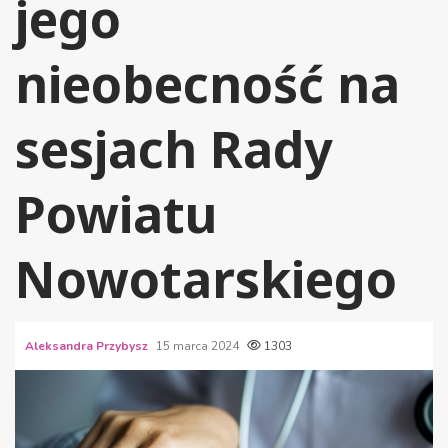
jego
nieobecność na
sesjach Rady
Powiatu
Nowotarskiego
Aleksandra Przybysz
15 marca 2024
1303