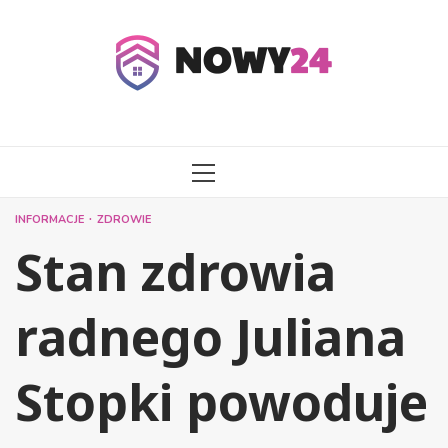
Przejdź
do
treści
MENU
GŁÓWNE
INFORMACJE
ZDROWIE
Stan zdrowia
radnego Juliana
Stopki powoduje