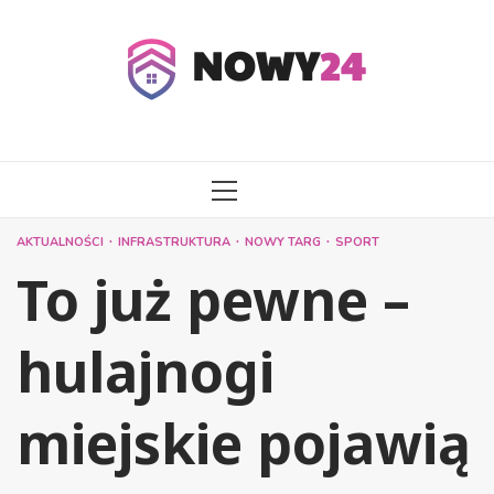
Przejdź
do
treści
MENU
GŁÓWNE
AKTUALNOŚCI
INFRASTRUKTURA
NOWY TARG
SPORT
To już pewne –
hulajnogi
miejskie pojawią