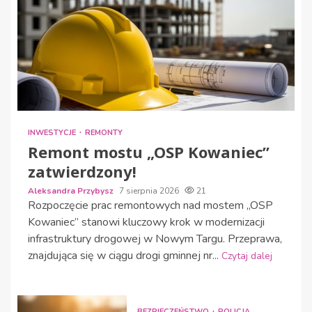
INWESTYCJE
REMONTY
Remont mostu „OSP Kowaniec”
zatwierdzony!
Aleksandra Przybysz
7 sierpnia 2026
21
Rozpoczęcie prac remontowych nad mostem „OSP
Kowaniec” stanowi kluczowy krok w modernizacji
infrastruktury drogowej w Nowym Targu. Przeprawa,
znajdująca się w ciągu drogi gminnej nr...
Czytaj dalej
BEZPIECZEŃSTWO
POLICJA